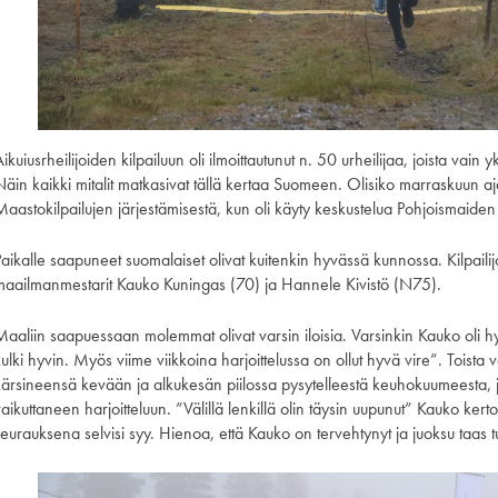
ikuiusrheilijoiden kilpailuun oli ilmoittautunut n. 50 urheilijaa, joista vain
Näin kaikki mitalit matkasivat tällä kertaa Suomeen. Olisiko marraskuun aj
Maastokilpailujen järjestämisestä, kun oli käyty keskustelua Pohjoismaid
Paikalle saapuneet suomalaiset olivat kuitenkin hyvässä kunnossa. Kilpaili
maailmanmestarit Kauko Kuningas (70) ja Hannele Kivistö (N75).
Maaliin saapuessaan molemmat olivat varsin iloisia. Varsinkin Kauko oli h
ulki hyvin. Myös viime viikkoina harjoittelussa on ollut hyvä vire”. Toista
kärsineensä kevään ja alkukesän piilossa pysytelleestä keuhokuumeesta, jok
vaikuttaneen harjoitteluun. ”Välillä lenkillä olin täysin uupunut” Kauko ke
seurauksena selvisi syy. Hienoa, että Kauko on tervehtynyt ja juoksu taas t