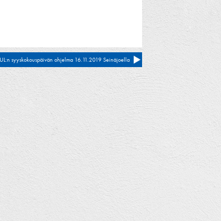
UL:n syyskokouspäivän ohjelma 16.11.2019 Seinäjoella