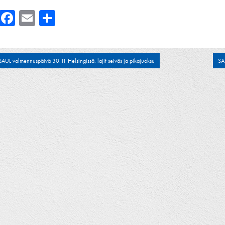
Facebook
Email
Share
tikkelien
SAUL valmennuspäivä 30.11 Helsingissä. lajit seiväs ja pikajuoksu
SA
laus