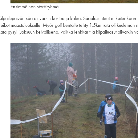
Ensimmäinen starttiryhmä
ilpailupäivän sää oli varsin kostea ja kolea. Sääolosuhteet ei kuitenkaan ur
heikot maastojuoksulle. Myös golf kentälle tehty 1,5km rata oli kuuleman
ata pysyi juoksuun kelvollisena, vaikka lenkkarit ja kilpailuasut olivatkin v