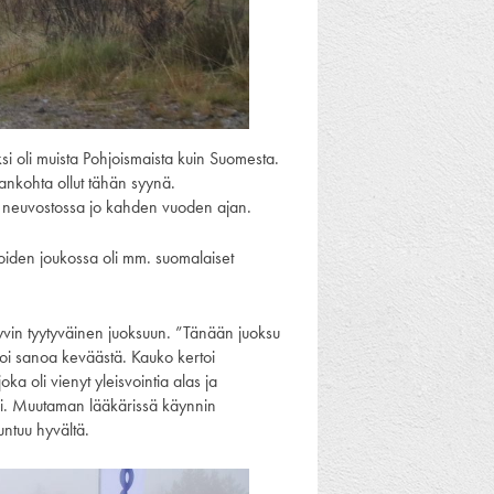
 yksi oli muista Pohjoismaista kuin Suomesta.
ankohta ollut tähän syynä.
en neuvostossa jo kahden vuoden ajan.
joiden joukossa oli mm. suomalaiset
yvin tyytyväinen juoksuun. ”Tänään juoksu
 voi sanoa keväästä. Kauko kertoi
a oli vienyt yleisvointia alas ja
rtoi. Muutaman lääkärissä käynnin
untuu hyvältä.