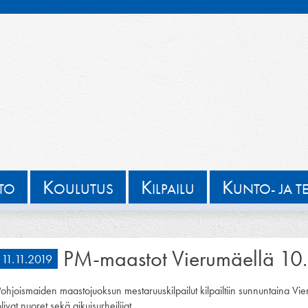
K
K
K
TTO
OULUTUS
ILPAILU
UNTO- JA T
PM-maastot Vierumäellä 10
11.11.2019
Pohjoismaiden maastojuoksun mestaruuskilpailut kilpailtiin sunnuntaina Vie
livat nuoret sekä aikuisurheilijat.