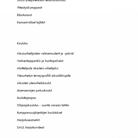
SAUL-yhteyshenkilön tehtävänkuvaus
Yhteistyökumppanit
Edustusasut
Kansainväliset lajiliitot
Koulutus
Aikuisurheilijoiden valmennusleirit ja -päivät
Valmentajapankki ja huoltopalvelut
Aloittelijasta Masters-urheilijaksi
Yleisurheilun terveysprofiili aikuisliikkujalle
Aikuisten yleisurheilukoulut
Jäsenseurojen juoksukoulut
Kuuluttajaopas
Ohjaajakoulutus - suorita omaan tahtiin
Kumppanuusjärjestöjen koulutukset
Harjoitusesimerkit
SAUL harjoitusvideot