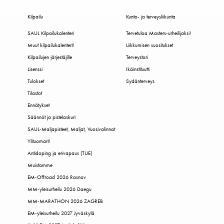
Kilpailu
Kunto- ja terveysliikunta
SAUL Kilpailukalenteri
Tervetuloa Masters-urheilijaksi!
Muut kilpailukalenterit
Liikkumisen suositukset
Kilpailujen järjestäjille
Terveystori
Lisenssi
Ikäinstituutti
Tulokset
Sydänterveys
Tilastot
Ennätykset
Säännöt ja pistelaskuri
SAUL-Maljapisteet, Maljat, Vuosivalinnat
Ylituomarit
Antidoping ja erivapaus (TUE)
Muistamme
EM-Offroad 2026 Rasnov
MM-yleisurheilu 2026 Daegu
MM-MARATHON 2026 ZAGREB
EM-yleisurheilu 2027 Jyväskylä