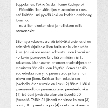
Lappalainen, Pekka Sivula, Hannu Rautopuro)
– Päätetään liiton sääntöjen muuttamisesta siten,
että lisätään uusi pykälä koskien koskien antidoping
toimintaa
– muut liiton ajankohtaiset ja hallituksen esille
ottamat asiat
Liiton syyskokouksessa käsiteltäväksi aiotut asiat on
esitettävä kirjallisesti liiton hallitukselle viimeistään
kuusi (6) viikkoa ennen kokousta. Liiton kokouksiin
voi kukin jäsenseura lähettää enintään viisi (5)
edustajaa. Jäsenseuran antamassa valtakirjassa on
mainittava äänioikeuden käyttäjä. Sama henkilö
saa edustaa vain yhtä jäsenseuraa ja hänen on
oltava sen jäsen. Kaikissa liiton kokouksissa
jokaisella jäsenseuralla on kaksi (2) ääntä. Lisäksi
jäsenseuralla on jäsenmääränsä perusteella yksi
(1) lisä-ääni jokaiselta alkavalta täydeltä 50
jäseneltä. Tällöin 51 jäsentä merkitsee kolmea (3)
ääntä, 101 jäsentä neljää (4) ääntä jne. Aiemmin