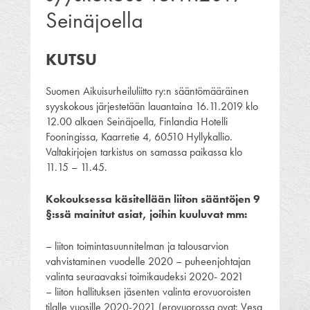
Seinäjoella
KUTSU
Suomen Aikuisurheiluliitto ry:n sääntömääräinen
syyskokous järjestetään lauantaina 16.11.2019 klo
12.00 alkaen Seinäjoella, Finlandia Hotelli
Fooningissa, Kaarretie 4, 60510 Hyllykallio.
Valtakirjojen tarkistus on samassa paikassa klo
11.15 – 11.45.
Kokouksessa käsitellään liiton sääntöjen 9
§:ssä mainitut asiat, joihin kuuluvat mm:
– liiton toimintasuunnitelman ja talousarvion
vahvistaminen vuodelle 2020 – puheenjohtajan
valinta seuraavaksi toimikaudeksi 2020- 2021
– liiton hallituksen jäsenten valinta erovuoroisten
tilalle vuosille 2020-2021 (erovuorossa ovat: Vesa