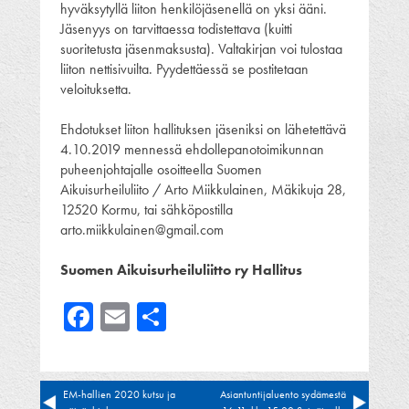
hyväksytyllä liiton henkilöjäsenellä on yksi ääni.
Jäsenyys on tarvittaessa todistettava (kuitti
suoritetusta jäsenmaksusta). Valtakirjan voi tulostaa
liiton nettisivuilta. Pyydettäessä se postitetaan
veloituksetta.
Ehdotukset liiton hallituksen jäseniksi on lähetettävä
4.10.2019 mennessä ehdollepanotoimikunnan
puheenjohtajalle osoitteella Suomen
Aikuisurheiluliito / Arto Miikkulainen, Mäkikuja 28,
12520 Kormu, tai sähköpostilla
arto.miikkulainen@gmail.com
Suomen Aikuisurheiluliitto ry Hallitus
Facebook
Email
Share
Artikkelien
EM-hallien 2020 kutsu ja
Asiantuntijaluento sydämestä