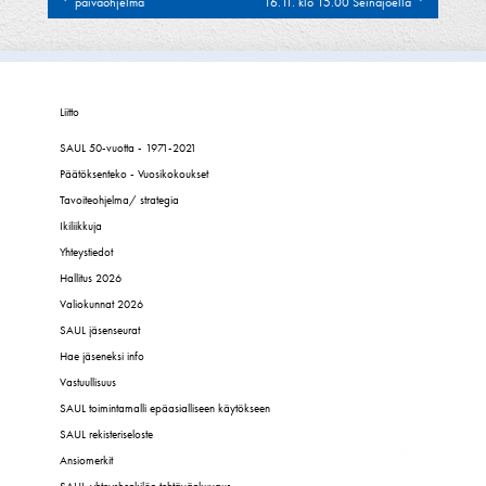
päiväohjelma
16.11. klo 15.00 Seinäjoella
selaus
Liitto
SAUL 50-vuotta - 1971-2021
Päätöksenteko - Vuosikokoukset
Tavoiteohjelma/ strategia
Ikiliikkuja
Yhteystiedot
Hallitus 2026
Valiokunnat 2026
SAUL jäsenseurat
Hae jäseneksi info
Vastuullisuus
SAUL toimintamalli epäasialliseen käytökseen
SAUL rekisteriseloste
Ansiomerkit