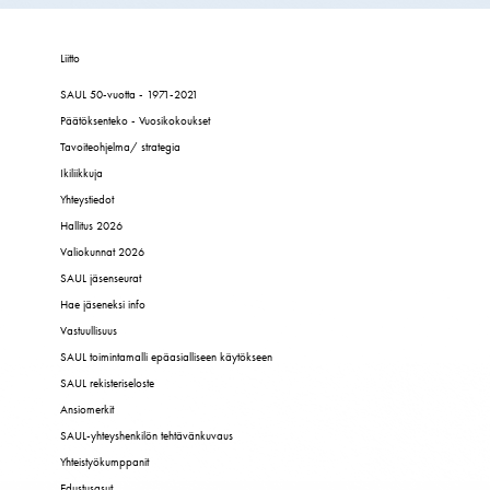
Liitto
SAUL 50-vuotta - 1971-2021
Päätöksenteko - Vuosikokoukset
Tavoiteohjelma/ strategia
Ikiliikkuja
Yhteystiedot
Hallitus 2026
Valiokunnat 2026
SAUL jäsenseurat
Hae jäseneksi info
Vastuullisuus
SAUL toimintamalli epäasialliseen käytökseen
SAUL rekisteriseloste
Ansiomerkit
SAUL-yhteyshenkilön tehtävänkuvaus
Yhteistyökumppanit
Edustusasut