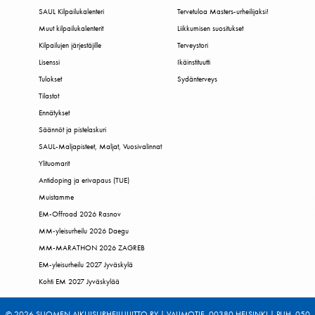
SAUL Kilpailukalenteri
Tervetuloa Masters-urheilijaksi!
Muut kilpailukalenterit
Liikkumisen suositukset
Kilpailujen järjestäjille
Terveystori
Lisenssi
Ikäinstituutti
Tulokset
Sydänterveys
Tilastot
Ennätykset
Säännöt ja pistelaskuri
SAUL-Maljapisteet, Maljat, Vuosivalinnat
Ylituomarit
Antidoping ja erivapaus (TUE)
Muistamme
EM-Offroad 2026 Rasnov
MM-yleisurheilu 2026 Daegu
MM-MARATHON 2026 ZAGREB
EM-yleisurheilu 2027 Jyväskylä
Kohti EM 2027 Jyväskylää
© 2026 SUOMEN AIKUISURHEILULIITTO RY | VALIMOTIE, 00380 HELSINKI | PUH. 050