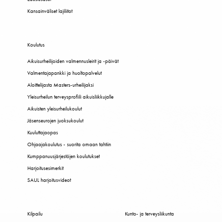
Kansainväliset lajiliitot
Koulutus
Aikuisurheilijoiden valmennusleirit ja -päivät
Valmentajapankki ja huoltopalvelut
Aloittelijasta Masters-urheilijaksi
Yleisurheilun terveysprofiili aikuisliikkujalle
Aikuisten yleisurheilukoulut
Jäsenseurojen juoksukoulut
Kuuluttajaopas
Ohjaajakoulutus - suorita omaan tahtiin
Kumppanuusjärjestöjen koulutukset
Harjoitusesimerkit
SAUL harjoitusvideot
Kilpailu
Kunto- ja terveysliikunta