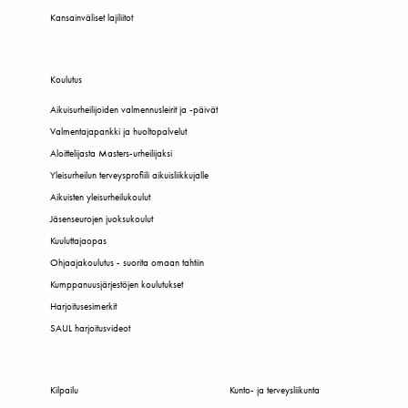
Kansainväliset lajiliitot
Koulutus
Aikuisurheilijoiden valmennusleirit ja -päivät
Valmentajapankki ja huoltopalvelut
Aloittelijasta Masters-urheilijaksi
Yleisurheilun terveysprofiili aikuisliikkujalle
Aikuisten yleisurheilukoulut
Jäsenseurojen juoksukoulut
Kuuluttajaopas
Ohjaajakoulutus - suorita omaan tahtiin
Kumppanuusjärjestöjen koulutukset
Harjoitusesimerkit
SAUL harjoitusvideot
Kilpailu
Kunto- ja terveysliikunta