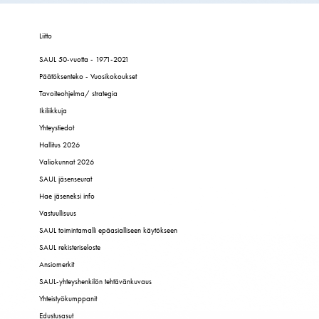
Liitto
SAUL 50-vuotta - 1971-2021
Päätöksenteko - Vuosikokoukset
Tavoiteohjelma/ strategia
Ikiliikkuja
Yhteystiedot
Hallitus 2026
Valiokunnat 2026
SAUL jäsenseurat
Hae jäseneksi info
Vastuullisuus
SAUL toimintamalli epäasialliseen käytökseen
SAUL rekisteriseloste
Ansiomerkit
SAUL-yhteyshenkilön tehtävänkuvaus
Yhteistyökumppanit
Edustusasut