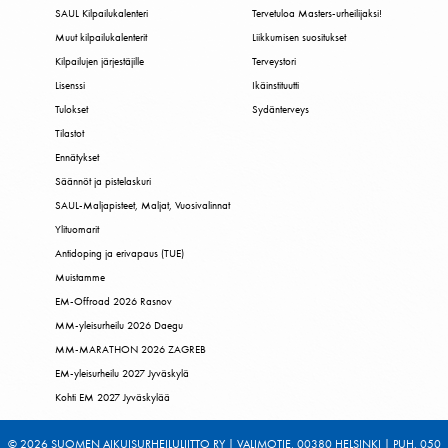
SAUL Kilpailukalenteri
Tervetuloa Masters-urheilijaksi!
Muut kilpailukalenterit
Liikkumisen suositukset
Kilpailujen järjestäjille
Terveystori
Lisenssi
Ikäinstituutti
Tulokset
Sydänterveys
Tilastot
Ennätykset
Säännöt ja pistelaskuri
SAUL-Maljapisteet, Maljat, Vuosivalinnat
Ylituomarit
Antidoping ja erivapaus (TUE)
Muistamme
EM-Offroad 2026 Rasnov
MM-yleisurheilu 2026 Daegu
MM-MARATHON 2026 ZAGREB
EM-yleisurheilu 2027 Jyväskylä
Kohti EM 2027 Jyväskylää
© 2026 SUOMEN AIKUISURHEILULIITTO RY | VALIMOTIE, 00380 HELSINKI | PUH. 050