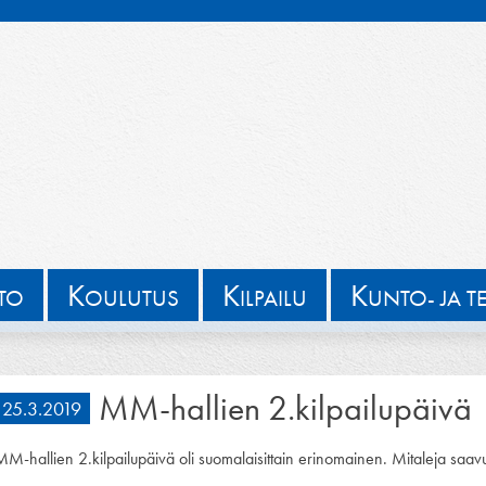
K
K
K
TTO
OULUTUS
ILPAILU
UNTO- JA T
MM-hallien 2.kilpailupäivä
25.3.2019
M-hallien 2.kilpailupäivä oli suomalaisittain erinomainen. Mitaleja saavute