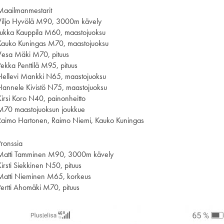
Maailmanmestarit
Viljo Hyvölä M90, 3000m kävely
Jukka Kauppila M60, maastojuoksu
Kauko Kuningas M70, maastojuoksu
Vesa Mäki M70, pituus
Pekka Penttilä M95, pituus
Hellevi Mankki N65, maastojuoksu
Hannele Kivistö N75, maastojuoksu
Kirsi Koro N40, painonheitto
M70 maastojuoksun joukkue
Raimo Hartonen, Raimo Niemi, Kauko Kuningas
Pronssia
Matti Tamminen M90, 3000m kävely
Kirsti Siekkinen N50, pituus
Matti Nieminen M65, korkeus
Pertti Ahomäki M70, pituus