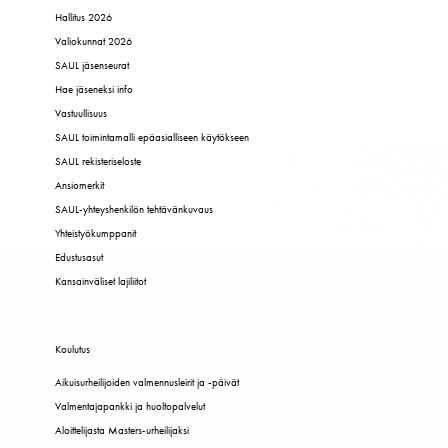
Hallitus 2026
Valiokunnat 2026
SAUL jäsenseurat
Hae jäseneksi info
Vastuullisuus
SAUL toimintamalli epäasialliseen käytökseen
SAUL rekisteriseloste
Ansiomerkit
SAUL-yhteyshenkilön tehtävänkuvaus
Yhteistyökumppanit
Edustusasut
Kansainväliset lajiliitot
Koulutus
Aikuisurheilijoiden valmennusleirit ja -päivät
Valmentajapankki ja huoltopalvelut
Aloittelijasta Masters-urheilijaksi