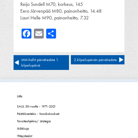
Reijo Sundell M70, korkeus, 145
Eero Järvenpää M80, painonheitto, 14.48
Lauri Helle M90, painonheitto, 7.32
Facebook
Email
Share
Artikkelien
MM-hallit päivätiedote 1.
2.kilpailupäivän päivätiedote
kilpailupäivä
selaus
Liitto
SAUL 50-vuotta - 1971-2021
Päätöksenteko - Vuosikokoukset
Tavoiteohjelma/ strategia
Ikiliikkuja
Yhteystiedot