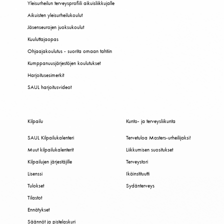
Yleisurheilun terveysprofiili aikuisliikkujalle
Aikuisten yleisurheilukoulut
Jäsenseurojen juoksukoulut
Kuuluttajaopas
Ohjaajakoulutus - suorita omaan tahtiin
Kumppanuusjärjestöjen koulutukset
Harjoitusesimerkit
SAUL harjoitusvideot
Kilpailu
Kunto- ja terveysliikunta
SAUL Kilpailukalenteri
Tervetuloa Masters-urheilijaksi!
Muut kilpailukalenterit
Liikkumisen suositukset
Kilpailujen järjestäjille
Terveystori
Lisenssi
Ikäinstituutti
Tulokset
Sydänterveys
Tilastot
Ennätykset
Säännöt ja pistelaskuri