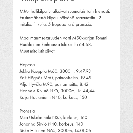
MM- hallikilpailut alkoivat suomalaisittain hienosti.
Ensimmäisenä kilpailupäivänä saavutettiin 12
mitalia. 1 kulta, 5 hopeaa ja 6 pronssia.
Maailmanmestaruuden voitti M50-sarjan Tommi
Huotilainen keihäässä tuloksella 64.68.
Muut mitalistit olivat:
Hopeaa
Jukka Kauppila M60, 3000m, 9.47,93
Ralf Högnäs M60, painonheitto, 19.49
Viljo Hyvölä M90, painonheitto, 8.42
Hannele Kivistö N75, 3000m, 15.44,44
Katja Hautaniemi N40, korkeus, 150
Pronssia
Miia Uskalinmäki N35, korkeus, 160
Johanna Sirviö N40, korkeus, 140
Sisko Hiltunen N65, 3000m, 14.01,06