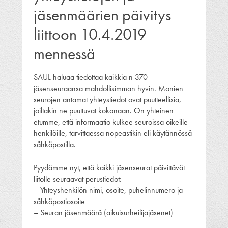
jäsenmäärien päivitys
liittoon 10.4.2019
mennessä
SAUL haluaa tiedottaa kaikkia n 370
jäsenseuraansa mahdollisimman hyvin. Monien
seurojen antamat yhteystiedot ovat puutteellisia,
joiltakin ne puuttuvat kokonaan. On yhteinen
etumme, että informaatio kulkee seuroissa oikeille
henkilöille, tarvittaessa nopeastikin eli käytännössä
sähköpostilla.
Pyydämme nyt, että kaikki jäsenseurat päivittävät
liitolle seuraavat perustiedot:
– Yhteyshenkilön nimi, osoite, puhelinnumero ja
sähköpostiosoite
– Seuran jäsenmäärä (aikuisurheilijajäsenet)