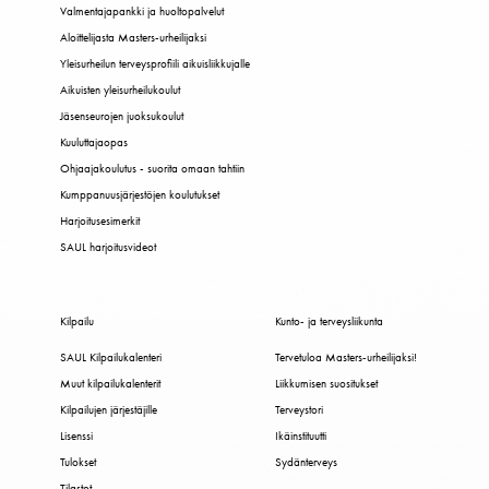
Valmentajapankki ja huoltopalvelut
Aloittelijasta Masters-urheilijaksi
Yleisurheilun terveysprofiili aikuisliikkujalle
Aikuisten yleisurheilukoulut
Jäsenseurojen juoksukoulut
Kuuluttajaopas
Ohjaajakoulutus - suorita omaan tahtiin
Kumppanuusjärjestöjen koulutukset
Harjoitusesimerkit
SAUL harjoitusvideot
Kilpailu
Kunto- ja terveysliikunta
SAUL Kilpailukalenteri
Tervetuloa Masters-urheilijaksi!
Muut kilpailukalenterit
Liikkumisen suositukset
Kilpailujen järjestäjille
Terveystori
Lisenssi
Ikäinstituutti
Tulokset
Sydänterveys
Tilastot