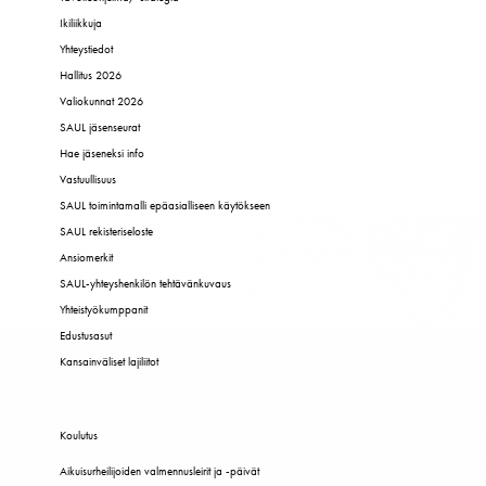
Ikiliikkuja
Yhteystiedot
Hallitus 2026
Valiokunnat 2026
SAUL jäsenseurat
Hae jäseneksi info
Vastuullisuus
SAUL toimintamalli epäasialliseen käytökseen
SAUL rekisteriseloste
Ansiomerkit
SAUL-yhteyshenkilön tehtävänkuvaus
Yhteistyökumppanit
Edustusasut
Kansainväliset lajiliitot
Koulutus
Aikuisurheilijoiden valmennusleirit ja -päivät