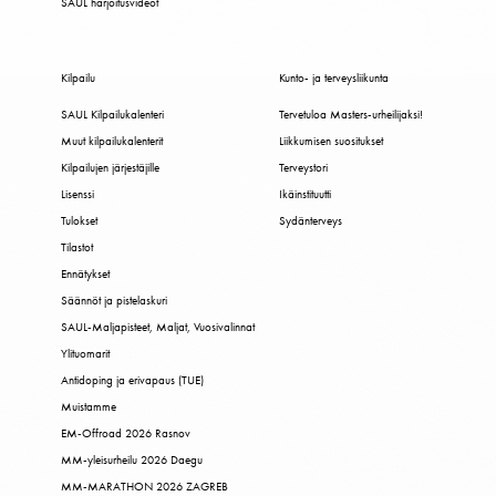
SAUL harjoitusvideot
Kilpailu
Kunto- ja terveysliikunta
SAUL Kilpailukalenteri
Tervetuloa Masters-urheilijaksi!
Muut kilpailukalenterit
Liikkumisen suositukset
Kilpailujen järjestäjille
Terveystori
Lisenssi
Ikäinstituutti
Tulokset
Sydänterveys
Tilastot
Ennätykset
Säännöt ja pistelaskuri
SAUL-Maljapisteet, Maljat, Vuosivalinnat
Ylituomarit
Antidoping ja erivapaus (TUE)
Muistamme
EM-Offroad 2026 Rasnov
MM-yleisurheilu 2026 Daegu
MM-MARATHON 2026 ZAGREB