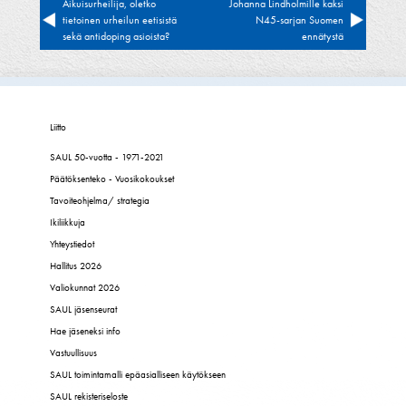
Artikkelien
Aikuisurheilija, oletko
Johanna Lindholmille kaksi
tietoinen urheilun eetisistä
N45-sarjan Suomen
selaus
sekä antidoping asioista?
ennätystä
Liitto
SAUL 50-vuotta - 1971-2021
Päätöksenteko - Vuosikokoukset
Tavoiteohjelma/ strategia
Ikiliikkuja
Yhteystiedot
Hallitus 2026
Valiokunnat 2026
SAUL jäsenseurat
Hae jäseneksi info
Vastuullisuus
SAUL toimintamalli epäasialliseen käytökseen
SAUL rekisteriseloste