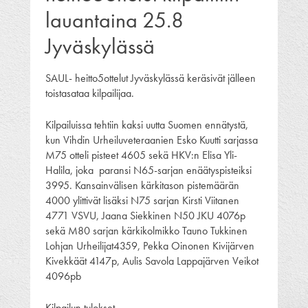
lauantaina 25.8
Jyväskylässä
SAUL- heitto5ottelut Jyväskylässä keräsivät jälleen
toistasataa kilpailijaa.
Kilpailuissa tehtiin kaksi uutta Suomen ennätystä,
kun Vihdin Urheiluveteraanien Esko Kuutti sarjassa
M75 otteli pisteet 4605 sekä HKV:n Elisa Yli-
Halila, joka paransi N65-sarjan enäätyspisteiksi
3995. Kansainvälisen kärkitason pistemäärän
4000 ylittivät lisäksi N75 sarjan Kirsti Viitanen
4771 VSVU, Jaana Siekkinen N50 JKU 4076p
sekä M80 sarjan kärkikolmikko Tauno Tukkinen
Lohjan Urheilijat4359, Pekka Oinonen Kivijärven
Kivekkäät 4147p, Aulis Savola Lappajärven Veikot
4096pb
Kilpailun tulokset