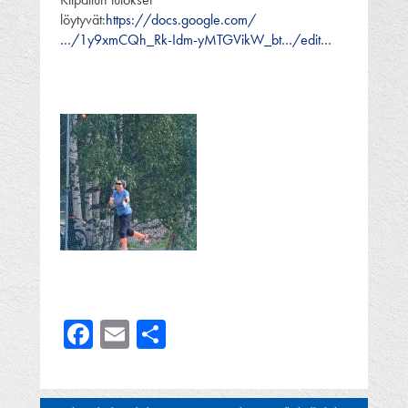
löytyvät:
https://docs.google.com/
…/1y9xmCQh_Rk-Idm-yMTGVikW_bt…/edit…
Facebook
Email
Share