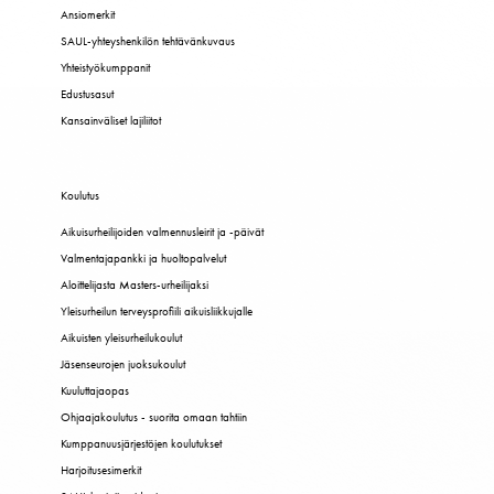
Ansiomerkit
SAUL-yhteyshenkilön tehtävänkuvaus
Yhteistyökumppanit
Edustusasut
Kansainväliset lajiliitot
Koulutus
Aikuisurheilijoiden valmennusleirit ja -päivät
Valmentajapankki ja huoltopalvelut
Aloittelijasta Masters-urheilijaksi
Yleisurheilun terveysprofiili aikuisliikkujalle
Aikuisten yleisurheilukoulut
Jäsenseurojen juoksukoulut
Kuuluttajaopas
Ohjaajakoulutus - suorita omaan tahtiin
Kumppanuusjärjestöjen koulutukset
Harjoitusesimerkit