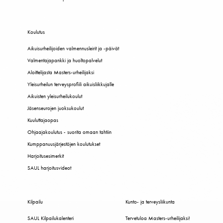
Koulutus
Aikuisurheilijoiden valmennusleirit ja -päivät
Valmentajapankki ja huoltopalvelut
Aloittelijasta Masters-urheilijaksi
Yleisurheilun terveysprofiili aikuisliikkujalle
Aikuisten yleisurheilukoulut
Jäsenseurojen juoksukoulut
Kuuluttajaopas
Ohjaajakoulutus - suorita omaan tahtiin
Kumppanuusjärjestöjen koulutukset
Harjoitusesimerkit
SAUL harjoitusvideot
Kilpailu
Kunto- ja terveysliikunta
SAUL Kilpailukalenteri
Tervetuloa Masters-urheilijaksi!