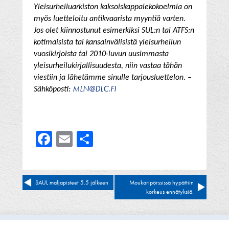
Yleisurheiluarkiston kaksoiskappalekokoelmia on
myös luetteloitu antikvaarista myyntiä varten.
Jos olet kiinnostunut esimerkiksi SUL:n tai ATFS:n
kotimaisista tai kansainvälisistä yleisurheilun
vuosikirjoista tai 2010-luvun uusimmasta
yleisurheilukirjallisuudesta, niin vastaa tähän
viestiin ja lähetämme sinulle tarjousluettelon. –
MLN@DLC.FI
Sähköposti:
Facebook
Email
Share
Artikkelien
SAUL maljapisteet 5.5 jälkeen
Moukaripörssissä hypättiin
korkeus ennätyksiä.
selaus