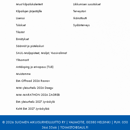
Muut kilpailukalenterit
Liikkumisen suositukset
Kilpailujen järjestäjille
Terveystori
Lisenssi
Ikäinstituutti
Tulokset
Sydänterveys
Tilastot
Ennätykset
Säännöt ja pistelaskuri
SAUL-Maljapisteet, Maljat, Vuosivalinnat
Ylituomarit
Antidoping ja erivapaus (TUE)
Muistamme
EM-Offroad 2026 Rasnov
MM-yleisurheilu 2026 Daegu
MM-MARATHON 2026 ZAGREB
EM-yleisurheilu 2027 Jyväskylä
Kohti EM 2027 Jyväskylää
© 2026 SUOMEN AIKUISURHEILULIITTO RY | VALIMOTIE, 00380 HELSINKI | PUH. 050
364 5546 | TOIMISTO@SAUL.FI