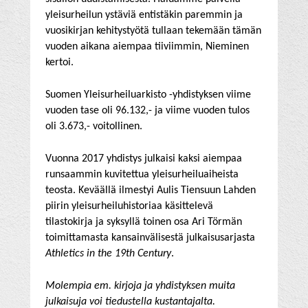
yleisurheilun ystäviä entistäkin paremmin ja
vuosikirjan kehitystyötä tullaan tekemään tämän
vuoden aikana aiempaa tiiviimmin, Nieminen
kertoi.
Suomen Yleisurheiluarkisto -yhdistyksen viime
vuoden tase oli 96.132,- ja viime vuoden tulos
oli 3.673,- voitollinen.
Vuonna 2017 yhdistys julkaisi kaksi aiempaa
runsaammin kuvitettua yleisurheiluaiheista
teosta. Keväällä ilmestyi Aulis Tiensuun Lahden
piirin yleisurheiluhistoriaa käsittelevä
tilastokirja ja syksyllä toinen osa Ari Törmän
toimittamasta kansainvälisestä julkaisusarjasta
Athletics in the 19th Century
.
Molempia em. kirjoja ja yhdistyksen muita
julkaisuja voi tiedustella kustantajalta.