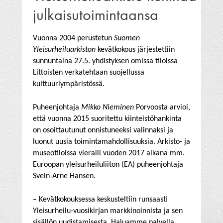
julkaisutoimintaansa
Vuonna 2004 perustetun
Suomen
Yleisurheiluarkiston
kevätkokous järjestettiin
sunnuntaina 27.5. yhdistyksen omissa tiloissa
Littoisten verkatehtaan suojellussa
kulttuuriympäristössä.
Puheenjohtaja
Mikko Nieminen
Porvoosta arvioi,
että vuonna 2015 suoritettu kiinteistöhankinta
on osoittautunut onnistuneeksi valinnaksi ja
luonut uusia toimintamahdollisuuksia. Arkisto- ja
museotiloissa vieraili vuoden 2017 aikana mm.
Euroopan yleisurheiluliiton (EA) puheenjohtaja
Svein-Arne Hansen.
– Kevätkokouksessa keskusteltiin runsaasti
Yleisurheilu-vuosikirjan markkinoinnista ja sen
sisällön uudistamisesta. Haluamme palvella