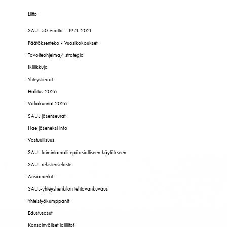
Liitto
SAUL 50-vuotta - 1971-2021
Päätöksenteko - Vuosikokoukset
Tavoiteohjelma/ strategia
Ikiliikkuja
Yhteystiedot
Hallitus 2026
Valiokunnat 2026
SAUL jäsenseurat
Hae jäseneksi info
Vastuullisuus
SAUL toimintamalli epäasialliseen käytökseen
SAUL rekisteriseloste
Ansiomerkit
SAUL-yhteyshenkilön tehtävänkuvaus
Yhteistyökumppanit
Edustusasut
Kansainväliset lajiliitot