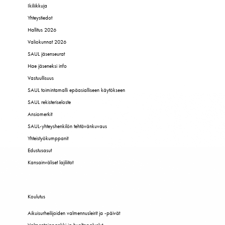
Ikiliikkuja
Yhteystiedot
Hallitus 2026
Valiokunnat 2026
SAUL jäsenseurat
Hae jäseneksi info
Vastuullisuus
SAUL toimintamalli epäasialliseen käytökseen
SAUL rekisteriseloste
Ansiomerkit
SAUL-yhteyshenkilön tehtävänkuvaus
Yhteistyökumppanit
Edustusasut
Kansainväliset lajiliitot
Koulutus
Aikuisurheilijoiden valmennusleirit ja -päivät