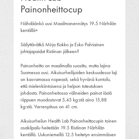
Painonheittocup
Nähdäänkö uusi Maailmanennätys 19.5 Närhilän
kentällä+
Säilyttävätkö Mirja Kokko ja Esko Palviainen
johtajapaidat Ristiinan jälkeen?
Painonheitto on maailmalla suosittu, mutta lajina
Suomessa uusi. Aikuisurheilijoiden keskuudessa laji
on kasvamassa nopeasti, sekä hyvänä kuntoilu,
että mielenkiintoisena ja helpon toteutuksen
johdosta. Painonheitossa välineiden painot iästä
riippuen muodostuvat 5,45 kg:stä aina 15,88
kg:stä. Varrenpituus on 41 cm.
Aikuisurheilun Health Lab Painonheittocupin toinen
osakilpailu heitetään 19.5 Ristiinan Närhilän
kentällä. Uukuniemellä 12.5 heitetyn ensimmäisen