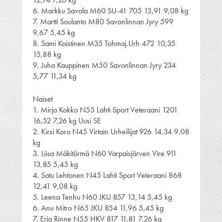
6. Markku Savola M60 SU-41 705 13,91 9,08 kg
7. Martti Soulanto M80 Savonlinnan Jyry 599
9,67 5,45 kg
8. Sami Koistinen M35 Tohmaj.Urh 472 10,35
15,88 kg
9. Juha Kauppinen M50 Savonlinnan Jyry 234
5,77 11,34 kg
Naiset
1. Mirja Kokko N55 Lahti Sport Veteraani 1201
16,52 7,26 kg Uusi SE
2. Kirsi Koro N45 Virtain Urheilijat 926 14,34 9,08
kg
3. Liisa Mäkitörmä N60 Varpaisjärven Vire 911
13,85 5,45 kg
4. Satu Lehtonen N45 Lahti Sport Veteraani 868
12,41 9,08 kg
5. Leena Tenhu N60 JKU 857 13,14 5,45 kg
6. Anu Mitro N65 JKU 854 11,96 5,45 kg
7. Erja Rinne N55 HKV 817 11,81 7,26 kg