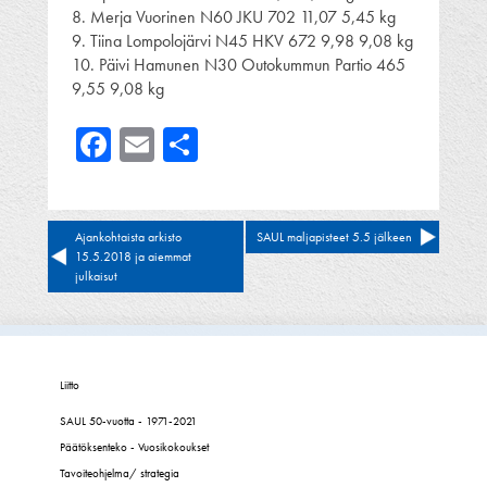
8. Merja Vuorinen N60 JKU 702 11,07 5,45 kg
9. Tiina Lompolojärvi N45 HKV 672 9,98 9,08 kg
10. Päivi Hamunen N30 Outokummun Partio 465
9,55 9,08 kg
Facebook
Email
Share
Artikkelien
Ajankohtaista arkisto
SAUL maljapisteet 5.5 jälkeen
15.5.2018 ja aiemmat
selaus
julkaisut
Liitto
SAUL 50-vuotta - 1971-2021
Päätöksenteko - Vuosikokoukset
Tavoiteohjelma/ strategia