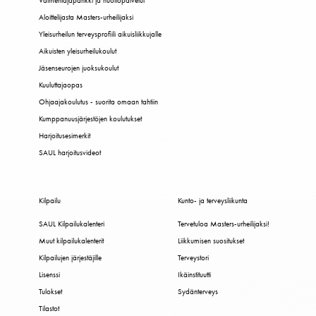
Valmentajapankki ja huoltopalvelut
Aloittelijasta Masters-urheilijaksi
Yleisurheilun terveysprofiili aikuisliikkujalle
Aikuisten yleisurheilukoulut
Jäsenseurojen juoksukoulut
Kuuluttajaopas
Ohjaajakoulutus - suorita omaan tahtiin
Kumppanuusjärjestöjen koulutukset
Harjoitusesimerkit
SAUL harjoitusvideot
Kilpailu
Kunto- ja terveysliikunta
SAUL Kilpailukalenteri
Tervetuloa Masters-urheilijaksi!
Muut kilpailukalenterit
Liikkumisen suositukset
Kilpailujen järjestäjille
Terveystori
Lisenssi
Ikäinstituutti
Tulokset
Sydänterveys
Tilastot