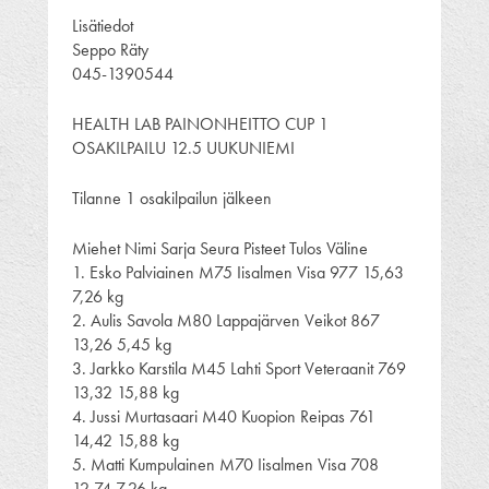
Lisätiedot
Seppo Räty
045-1390544
HEALTH LAB PAINONHEITTO CUP 1
OSAKILPAILU 12.5 UUKUNIEMI
Tilanne 1 osakilpailun jälkeen
Miehet Nimi Sarja Seura Pisteet Tulos Väline
1. Esko Palviainen M75 Iisalmen Visa 977 15,63
7,26 kg
2. Aulis Savola M80 Lappajärven Veikot 867
13,26 5,45 kg
3. Jarkko Karstila M45 Lahti Sport Veteraanit 769
13,32 15,88 kg
4. Jussi Murtasaari M40 Kuopion Reipas 761
14,42 15,88 kg
5. Matti Kumpulainen M70 Iisalmen Visa 708
12,74 7,26 kg