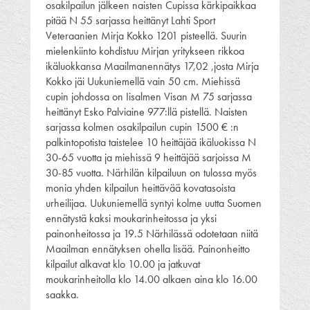
osakilpailun jälkeen naisten Cupissa kärkipaikkaa
pitää N 55 sarjassa heittänyt Lahti Sport
Veteraanien Mirja Kokko 1201 pisteellä. Suurin
mielenkiinto kohdistuu Mirjan yritykseen rikkoa
ikäluokkansa Maailmanennätys 17,02 ,josta Mirja
Kokko jäi Uukuniemellä vain 50 cm. Miehissä
cupin johdossa on Iisalmen Visan M 75 sarjassa
heittänyt Esko Palviaine 977:llä pistellä. Naisten
sarjassa kolmen osakilpailun cupin 1500 € :n
palkintopotista taistelee 10 heittäjää ikäluokissa N
30-65 vuotta ja miehissä 9 heittäjää sarjoissa M
30-85 vuotta. Närhilän kilpailuun on tulossa myös
monia yhden kilpailun heittävää kovatasoista
urheilijaa. Uukuniemellä syntyi kolme uutta Suomen
ennätystä kaksi moukarinheitossa ja yksi
painonheitossa ja 19.5 Närhilässä odotetaan niitä
Maailman ennätyksen ohella lisää. Painonheitto
kilpailut alkavat klo 10.00 ja jatkuvat
moukarinheitolla klo 14.00 alkaen aina klo 16.00
saakka.