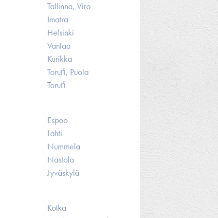
Tallinna, Viro
Imatra
Helsinki
Vantaa
Kurikka
Toruń, Puola
Toruń
Espoo
Lahti
Nummela
Nastola
Jyväskylä
Kotka