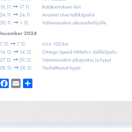
16.11.
17.11.
Ratakierroksen leiri
24.11.
24.11.
Avoimet alue hallikilpailut
30.11.
1.12.
Valmennusleiri aikuisurheilijoille
December 2024
7.12.
7.12.
MM 100 km
14.12.
14.12.
Omega Speed Athletics -hallikilpailu
27.12.
29.12.
Valmennusleiri pikajuoksu ja hypyt
28.12.
28.12.
Vauhdittomat hypyt
Facebook
Email
Share