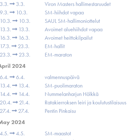
3.3.
3.3.
Viron Masters hallimestaruudet
9.3.
10.3.
SM-hiihdot vapaa
10.3.
10.3.
SAUL SM-hallimoniottelut
13.3.
13.3.
Avoimet aluehiihdot vapaa
16.3.
16.3.
Avoimet heittokilpailut
17.3.
23.3.
EM-hallit
23.3.
23.3.
EM-maraton
April 2024
6.4.
6.4.
valmennuspäivä
13.4.
13.4.
SM-puolimaraton
14.4.
14.4.
Nummelanharjun Hölkkä
20.4.
21.4.
Ratakierroksen leiri ja koulutustilaisuus
27.4.
27.4.
Pentin Pinkaisu
May 2024
4.5.
4.5.
SM-maastot