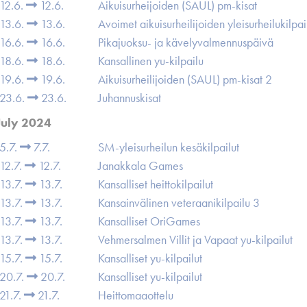
12.6.
12.6.
Aikuisurheijoiden (SAUL) pm-kisat
13.6.
13.6.
Avoimet aikuisurheilijoiden yleisurheilukilpai
16.6.
16.6.
Pikajuoksu- ja kävelyvalmennuspäivä
18.6.
18.6.
Kansallinen yu-kilpailu
19.6.
19.6.
Aikuisurheilijoiden (SAUL) pm-kisat 2
23.6.
23.6.
Juhannuskisat
July 2024
5.7.
7.7.
SM-yleisurheilun kesäkilpailut
12.7.
12.7.
Janakkala Games
13.7.
13.7.
Kansalliset heittokilpailut
13.7.
13.7.
Kansainvälinen veteraanikilpailu 3
13.7.
13.7.
Kansalliset OriGames
13.7.
13.7.
Vehmersalmen Villit ja Vapaat yu-kilpailut
15.7.
15.7.
Kansalliset yu-kilpailut
20.7.
20.7.
Kansalliset yu-kilpailut
21.7.
21.7.
Heittomaaottelu