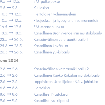
9.5.
12.5.
EM-polkujuoksu
9.5.
9.5.
Kuulakisa
10.5.
12.5.
Heittolajien valmennusleiri
10.5.
12.5.
Pikajuoksu- ja hyppylajien valmennusleiri
16.5.
19.5.
EM-maantiejuoksu
18.5.
18.5.
Kansallinen Bror Wendelinin muistokilpailu
23.5.
26.5.
Kansainvälinen veteraanikilpailu 1
25.5.
25.5.
Kansallinen kevätkisa
26.5.
26.5.
Kansallinen yu-kilpailu
June 2024
2.6.
2.6.
Kansainvälinen veteraanikilpailu 2
2.6.
2.6.
Kansallinen Kauko Rokalan muistokilpailu
2.6.
2.6.
Leppävirran Urheilijoiden 95 v. juhlakisa
6.6.
6.6.
Heittokisa
8.6.
8.6.
Kansalliset Nastokisat
9.6.
9.6.
Kansalliset yu-kilpailut