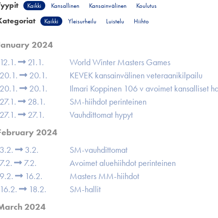
Tyypit
Kaikki
Kansallinen
Kansainvälinen
Koulutus
Kategoriat
Kaikki
Yleisurheilu
Luistelu
Hiihto
January 2024
12.1.
21.1.
World Winter Masters Games
20.1.
20.1.
KEVEK kansainvälinen veteraanikilpailu
20.1.
20.1.
Ilmari Koppinen 106 v avoimet kansalliset hal
27.1.
28.1.
SM-hiihdot perinteinen
27.1.
27.1.
Vauhdittomat hypyt
February 2024
3.2.
3.2.
SM-vauhdittomat
7.2.
7.2.
Avoimet aluehiihdot perinteinen
9.2.
16.2.
Masters MM-hiihdot
16.2.
18.2.
SM-hallit
March 2024