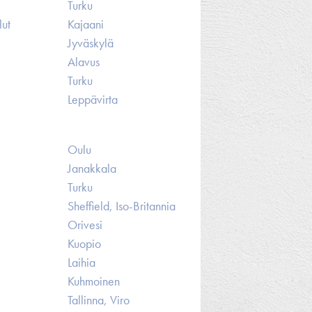
Turku
lut
Kajaani
Jyväskylä
Alavus
Turku
Leppävirta
Oulu
Janakkala
Turku
Sheffield, Iso-Britannia
Orivesi
Kuopio
Laihia
Kuhmoinen
Tallinna, Viro