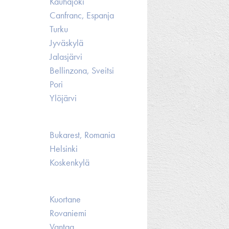
Kauhajoki
Canfranc, Espanja
Turku
Jyväskylä
Jalasjärvi
Bellinzona, Sveitsi
Pori
Ylöjärvi
Bukarest, Romania
Helsinki
Koskenkylä
Kuortane
Rovaniemi
Vantaa