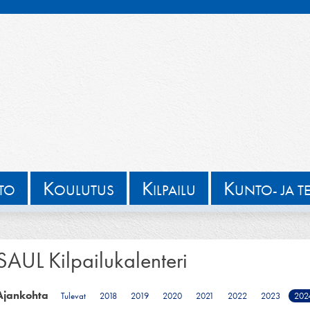
K
K
K
TTO
OULUTUS
ILPAILU
UNTO- JA T
SAUL Kilpailukalenteri
Ajankohta
Tulevat
2018
2019
2020
2021
2022
2023
202