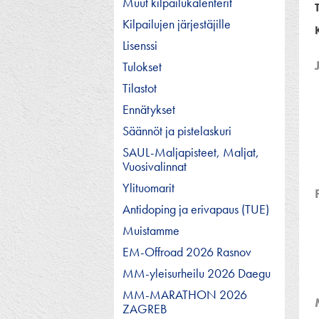
Muut kilpailukalenterit
Kilpailujen järjestäjille
Lisenssi
Tulokset
Tilastot
Ennätykset
Säännöt ja pistelaskuri
SAUL-Maljapisteet, Maljat,
Vuosivalinnat
Ylituomarit
Antidoping ja erivapaus (TUE)
Muistamme
EM-Offroad 2026 Rasnov
MM-yleisurheilu 2026 Daegu
MM-MARATHON 2026
ZAGREB