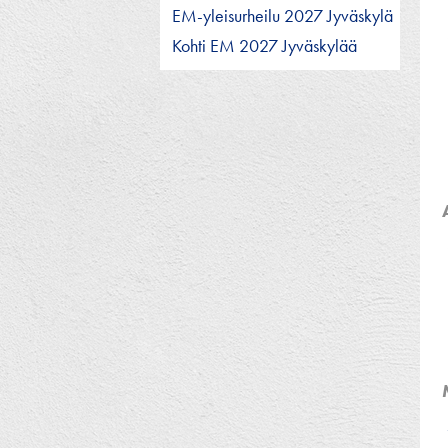
EM-yleisurheilu 2027 Jyväskylä
Kohti EM 2027 Jyväskylää