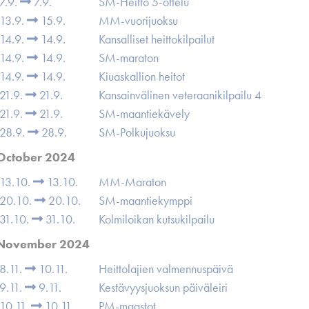
7.9.
7.9.
SM-Heitto 5-ottelu
13.9.
15.9.
MM-vuorijuoksu
14.9.
14.9.
Kansalliset heittokilpailut
14.9.
14.9.
SM-maraton
14.9.
14.9.
Kiuaskallion heitot
21.9.
21.9.
Kansainvälinen veteraanikilpailu 4
21.9.
21.9.
SM-maantiekävely
28.9.
28.9.
SM-Polkujuoksu
October 2024
13.10.
13.10.
MM-Maraton
20.10.
20.10.
SM-maantiekymppi
31.10.
31.10.
Kolmiloikan kutsukilpailu
November 2024
8.11.
10.11.
Heittolajien valmennuspäivä
9.11.
9.11.
Kestävyysjuoksun päiväleiri
10.11.
10.11.
PM-maastot