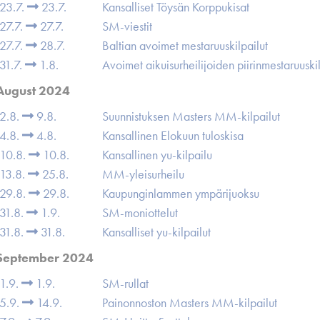
23.7.
23.7.
Kansalliset Töysän Korppukisat
27.7.
27.7.
SM-viestit
27.7.
28.7.
Baltian avoimet mestaruuskilpailut
31.7.
1.8.
Avoimet aikuisurheilijoiden piirinmestaruuskil
August 2024
2.8.
9.8.
Suunnistuksen Masters MM-kilpailut
4.8.
4.8.
Kansallinen Elokuun tuloskisa
10.8.
10.8.
Kansallinen yu-kilpailu
13.8.
25.8.
MM-yleisurheilu
29.8.
29.8.
Kaupunginlammen ympärijuoksu
31.8.
1.9.
SM-moniottelut
31.8.
31.8.
Kansalliset yu-kilpailut
September 2024
1.9.
1.9.
SM-rullat
5.9.
14.9.
Painonnoston Masters MM-kilpailut