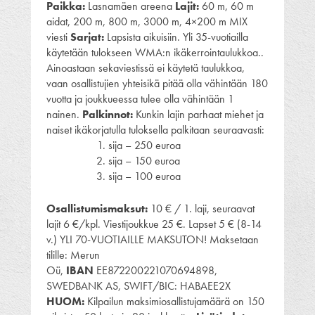
Paikka:
Lasnamäen areena
Lajit:
60 m, 60 m
aidat, 200 m, 800 m, 3000 m, 4×200 m MIX
viesti
Sarjat:
Lapsista aikuisiin. Yli 35-vuotiailla
käytetään tulokseen WMA:n ikäkerrointaulukkoa..
Ainoastaan sekaviestissä ei käytetä taulukkoa,
vaan osallistujien yhteisikä pitää olla vähintään 180
vuotta ja joukkueessa tulee olla vähintään 1
nainen.
Palkinnot:
Kunkin lajin parhaat miehet ja
naiset ikäkorjatulla tuloksella palkitaan seuraavasti:
sija – 250 euroa
sija – 150 euroa
sija – 100 euroa
Osallistumismaksut:
10 € / 1. laji, seuraavat
lajit 6 €/kpl. Viestijoukkue 25 €. Lapset 5 € (8-14
v.) YLI 70-VUOTIAILLE MAKSUTON! Maksetaan
tilille: Merun
Oü,
IBAN
EE872200221070694898,
SWEDBANK AS, SWIFT/BIC: HABAEE2X
HUOM:
Kilpailun maksimiosallistujamäärä on 150