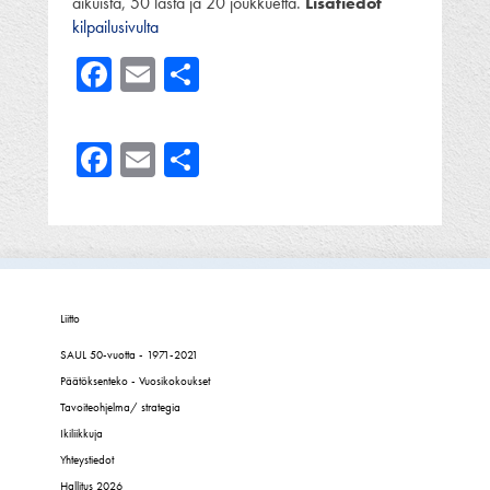
aikuista, 50 lasta ja 20 joukkuetta.
Lisätiedot
kilpailusivulta
Facebook
Email
Share
Facebook
Email
Share
Liitto
SAUL 50-vuotta - 1971-2021
Päätöksenteko - Vuosikokoukset
Tavoiteohjelma/ strategia
Ikiliikkuja
Yhteystiedot
Hallitus 2026