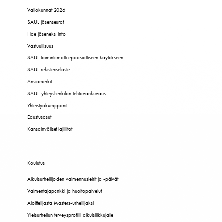
Valiokunnat 2026
SAUL jäsenseurat
Hae jäseneksi info
Vastuullisuus
SAUL toimintamalli epäasialliseen käytökseen
SAUL rekisteriseloste
Ansiomerkit
SAUL-yhteyshenkilön tehtävänkuvaus
Yhteistyökumppanit
Edustusasut
Kansainväliset lajiliitot
Koulutus
Aikuisurheilijoiden valmennusleirit ja -päivät
Valmentajapankki ja huoltopalvelut
Aloittelijasta Masters-urheilijaksi
Yleisurheilun terveysprofiili aikuisliikkujalle