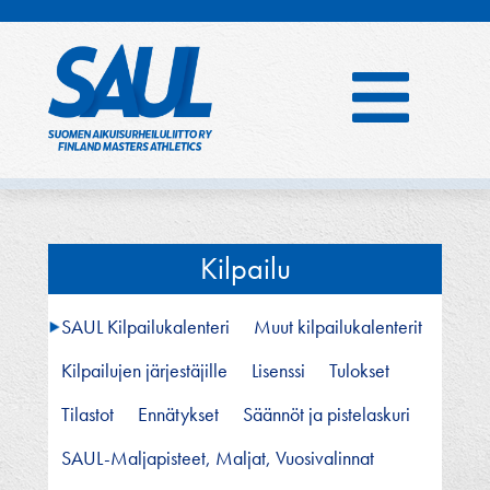
Hyppää
sisältöön
Kilpailu
SAUL Kilpailukalenteri
Muut kilpailukalenterit
Kilpailujen järjestäjille
Lisenssi
Tulokset
Tilastot
Ennätykset
Säännöt ja pistelaskuri
SAUL-Maljapisteet, Maljat, Vuosivalinnat