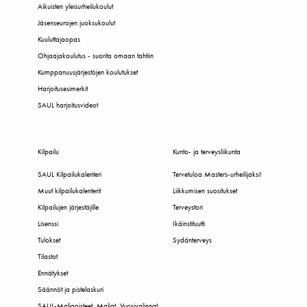
Aikuisten yleisurheilukoulut
Jäsenseurojen juoksukoulut
Kuuluttajaopas
Ohjaajakoulutus - suorita omaan tahtiin
Kumppanuusjärjestöjen koulutukset
Harjoitusesimerkit
SAUL harjoitusvideot
Kilpailu
Kunto- ja terveysliikunta
SAUL Kilpailukalenteri
Tervetuloa Masters-urheilijaksi!
Muut kilpailukalenterit
Liikkumisen suositukset
Kilpailujen järjestäjille
Terveystori
Lisenssi
Ikäinstituutti
Tulokset
Sydänterveys
Tilastot
Ennätykset
Säännöt ja pistelaskuri
SAUL-Maljapisteet, Maljat, Vuosivalinnat