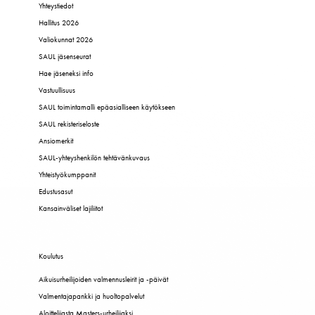
Yhteystiedot
Hallitus 2026
Valiokunnat 2026
SAUL jäsenseurat
Hae jäseneksi info
Vastuullisuus
SAUL toimintamalli epäasialliseen käytökseen
SAUL rekisteriseloste
Ansiomerkit
SAUL-yhteyshenkilön tehtävänkuvaus
Yhteistyökumppanit
Edustusasut
Kansainväliset lajiliitot
Koulutus
Aikuisurheilijoiden valmennusleirit ja -päivät
Valmentajapankki ja huoltopalvelut
Aloittelijasta Masters-urheilijaksi