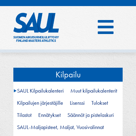
Hyppää
sisältöön
Kilpailu
SAUL Kilpailukalenteri
Muut kilpailukalenterit
Kilpailujen järjestäjille
Lisenssi
Tulokset
Tilastot
Ennätykset
Säännöt ja pistelaskuri
SAUL-Maljapisteet, Maljat, Vuosivalinnat