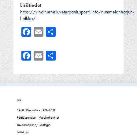
Lisätiedot
https://vihdinurheiluveteraanit.sportti.info/nummelanharjun-
holkka/
Facebook
Email
Share
Facebook
Email
Share
Liitto
SAUL 50-vuotta - 1971-2021
Päätöksenteko - Vuosikokoukset
Tavoiteohjelma/ strategia
Ikiliikkuja