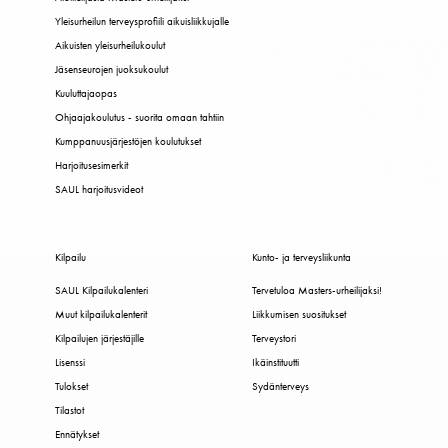
Yleisurheilun terveysprofiili aikuisliikkujalle
Aikuisten yleisurheilukoulut
Jäsenseurojen juoksukoulut
Kuuluttajaopas
Ohjaajakoulutus - suorita omaan tahtiin
Kumppanuusjärjestöjen koulutukset
Harjoitusesimerkit
SAUL harjoitusvideot
Kilpailu
Kunto- ja terveysliikunta
SAUL Kilpailukalenteri
Tervetuloa Masters-urheilijaksi!
Muut kilpailukalenterit
Liikkumisen suositukset
Kilpailujen järjestäjille
Terveystori
Lisenssi
Ikäinstituutti
Tulokset
Sydänterveys
Tilastot
Ennätykset