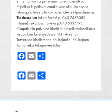
ennen oman sarjan ensimmäisen lajin alkua
Kilpailijat kilpailevat omalla vastuulla. Jokaisella
kilpailijalla tulee olla voimassa oleva kilpailulisenssi.
Tiedustelut:
Jukka Perälä p. 040 7588089
(iltaisin) sekä Jussi Tukeva p.040 5337795
Kisapaikalla palvelee kioski ja ruokailumahdollisuus
kisapaikan läheisyydessä (IKH Areena)
Tervetuloa kisailemaan Kauhajoelle! Kauhajoen
Karhu sekä Jalasjärven Jalas
Facebook
Email
Share
Facebook
Email
Share
Liitto