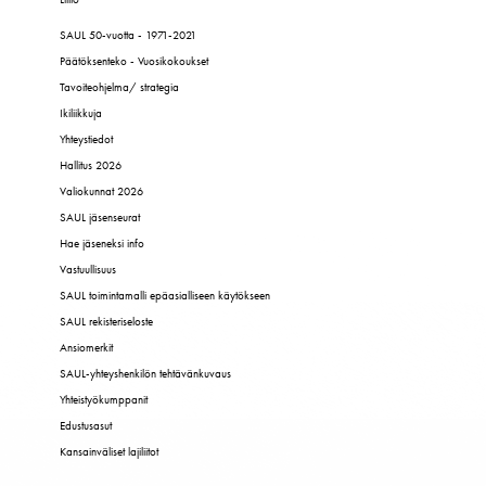
SAUL 50-vuotta - 1971-2021
Päätöksenteko - Vuosikokoukset
Tavoiteohjelma/ strategia
Ikiliikkuja
Yhteystiedot
Hallitus 2026
Valiokunnat 2026
SAUL jäsenseurat
Hae jäseneksi info
Vastuullisuus
SAUL toimintamalli epäasialliseen käytökseen
SAUL rekisteriseloste
Ansiomerkit
SAUL-yhteyshenkilön tehtävänkuvaus
Yhteistyökumppanit
Edustusasut
Kansainväliset lajiliitot