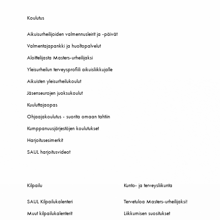
Koulutus
Aikuisurheilijoiden valmennusleirit ja -päivät
Valmentajapankki ja huoltopalvelut
Aloittelijasta Masters-urheilijaksi
Yleisurheilun terveysprofiili aikuisliikkujalle
Aikuisten yleisurheilukoulut
Jäsenseurojen juoksukoulut
Kuuluttajaopas
Ohjaajakoulutus - suorita omaan tahtiin
Kumppanuusjärjestöjen koulutukset
Harjoitusesimerkit
SAUL harjoitusvideot
Kilpailu
Kunto- ja terveysliikunta
SAUL Kilpailukalenteri
Tervetuloa Masters-urheilijaksi!
Muut kilpailukalenterit
Liikkumisen suositukset