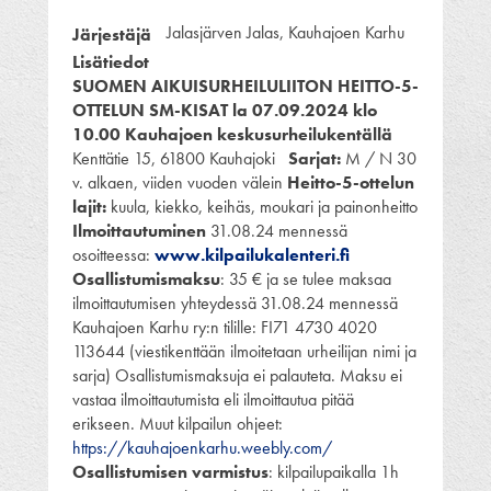
Jalasjärven Jalas, Kauhajoen Karhu
Järjestäjä
Lisätiedot
SUOMEN AIKUISURHEILULIITON HEITTO-5-
OTTELUN SM-KISAT
la 07.09.2024 klo
10.00 Kauhajoen keskusurheilukentällä
Kenttätie 15, 61800 Kauhajoki
Sarjat:
M / N 30
v. alkaen, viiden vuoden välein
Heitto-5-ottelun
lajit:
kuula, kiekko, keihäs, moukari ja painonheitto
Ilmoittautuminen
31.08.24 mennessä
osoitteessa:
www.kilpailukalenteri.fi
Osallistumismaksu
: 35 € ja se tulee maksaa
ilmoittautumisen yhteydessä 31.08.24 mennessä
Kauhajoen Karhu ry:n tilille: FI71 4730 4020
113644 (viestikenttään ilmoitetaan urheilijan nimi ja
sarja) Osallistumismaksuja ei palauteta. Maksu ei
vastaa ilmoittautumista eli ilmoittautua pitää
erikseen. Muut kilpailun ohjeet:
https://kauhajoenkarhu.weebly.com/
Osallistumisen varmistus
: kilpailupaikalla 1h