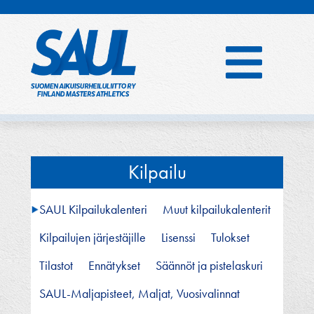
Hyppää
sisältöön
Kilpailu
SAUL Kilpailukalenteri
Muut kilpailukalenterit
Kilpailujen järjestäjille
Lisenssi
Tulokset
Tilastot
Ennätykset
Säännöt ja pistelaskuri
SAUL-Maljapisteet, Maljat, Vuosivalinnat