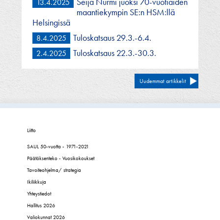
Seija Nurmi juoksi 70-vuotiaiden
13.4.2025
maantiekympin SE:n HSM:llä
Helsingissä
Tuloskatsaus 29.3.-6.4.
8.4.2025
Tuloskatsaus 22.3.-30.3.
2.4.2025
Artikkelien
Uudemmat artikkelit
selaus
Liitto
SAUL 50-vuotta - 1971-2021
Päätöksenteko - Vuosikokoukset
Tavoiteohjelma/ strategia
Ikiliikkuja
Yhteystiedot
Hallitus 2026
Valiokunnat 2026