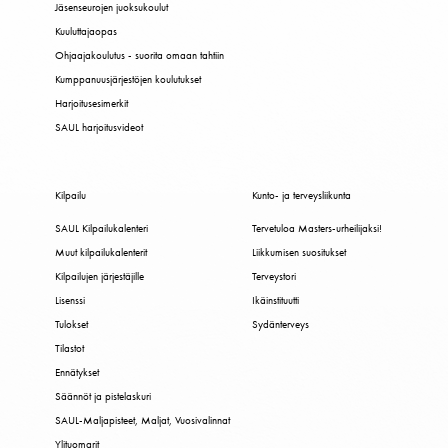
Jäsenseurojen juoksukoulut
Kuuluttajaopas
Ohjaajakoulutus - suorita omaan tahtiin
Kumppanuusjärjestöjen koulutukset
Harjoitusesimerkit
SAUL harjoitusvideot
Kilpailu
Kunto- ja terveysliikunta
SAUL Kilpailukalenteri
Tervetuloa Masters-urheilijaksi!
Muut kilpailukalenterit
Liikkumisen suositukset
Kilpailujen järjestäjille
Terveystori
Lisenssi
Ikäinstituutti
Tulokset
Sydänterveys
Tilastot
Ennätykset
Säännöt ja pistelaskuri
SAUL-Maljapisteet, Maljat, Vuosivalinnat
Ylituomarit