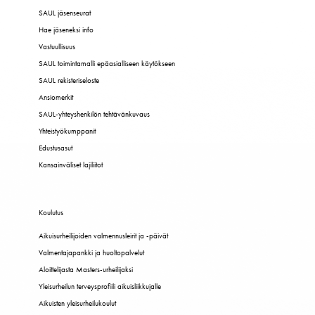
SAUL jäsenseurat
Hae jäseneksi info
Vastuullisuus
SAUL toimintamalli epäasialliseen käytökseen
SAUL rekisteriseloste
Ansiomerkit
SAUL-yhteyshenkilön tehtävänkuvaus
Yhteistyökumppanit
Edustusasut
Kansainväliset lajiliitot
Koulutus
Aikuisurheilijoiden valmennusleirit ja -päivät
Valmentajapankki ja huoltopalvelut
Aloittelijasta Masters-urheilijaksi
Yleisurheilun terveysprofiili aikuisliikkujalle
Aikuisten yleisurheilukoulut