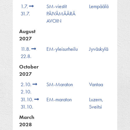
1.7.
SM-viestit
Lempäälä
31.7.
PÄIVÄMÄÄRÄ
AVOIN
August
2027
11.8.
EM-yleisurheilu
Jyväskylä
22.8.
October
2027
2.10.
SM-Maraton
Vantaa
2.10.
31.10.
EM-maraton
Luzern,
31.10.
Sveitsi
March
2028