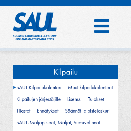
Hyppää
sisältöön
Kilpailu
SAUL Kilpailukalenteri
Muut kilpailukalenterit
Kilpailujen järjestäjille
Lisenssi
Tulokset
Tilastot
Ennätykset
Säännöt ja pistelaskuri
SAUL-Maljapisteet, Maljat, Vuosivalinnat