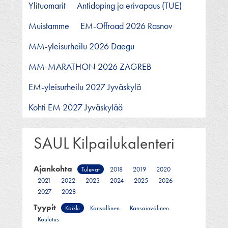
Ylituomarit
Antidoping ja erivapaus (TUE)
Muistamme
EM-Offroad 2026 Rasnov
MM-yleisurheilu 2026 Daegu
MM-MARATHON 2026 ZAGREB
EM-yleisurheilu 2027 Jyväskylä
Kohti EM 2027 Jyväskylää
SAUL Kilpailukalenteri
Ajankohta
Tulevat
2018
2019
2020
2021
2022
2023
2024
2025
2026
2027
2028
Tyypit
Kaikki
Kansallinen
Kansainvälinen
Koulutus