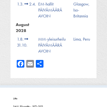
1.3.
2.4.
EM-hallit
Glasgow,
PÄIVÄMÄÄRÄ
Iso-
AVOIN
Britannia
August
2028
1.8.
MM-yleisurheilu
Lima, Peru
31.10.
PÄIVÄMÄÄRÄ
AVOIN
Facebook
Email
Share
Liitto
SAUL 50-vuotta - 1971-2021