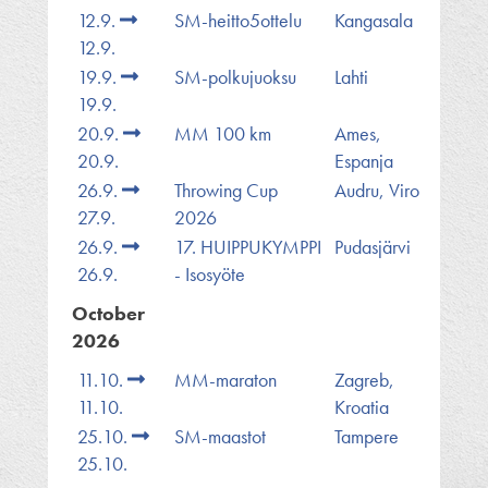
12.9.
SM-heitto5ottelu
Kangasala
12.9.
19.9.
SM-polkujuoksu
Lahti
19.9.
20.9.
MM 100 km
Ames,
20.9.
Espanja
26.9.
Throwing Cup
Audru, Viro
27.9.
2026
26.9.
17. HUIPPUKYMPPI
Pudasjärvi
26.9.
- Isosyöte
October
2026
11.10.
MM-maraton
Zagreb,
11.10.
Kroatia
25.10.
SM-maastot
Tampere
25.10.