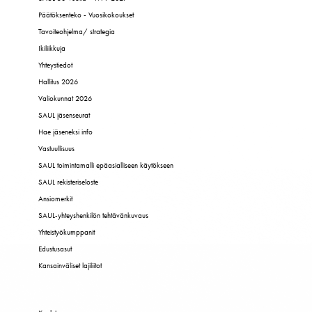
Päätöksenteko - Vuosikokoukset
Tavoiteohjelma/ strategia
Ikiliikkuja
Yhteystiedot
Hallitus 2026
Valiokunnat 2026
SAUL jäsenseurat
Hae jäseneksi info
Vastuullisuus
SAUL toimintamalli epäasialliseen käytökseen
SAUL rekisteriseloste
Ansiomerkit
SAUL-yhteyshenkilön tehtävänkuvaus
Yhteistyökumppanit
Edustusasut
Kansainväliset lajiliitot