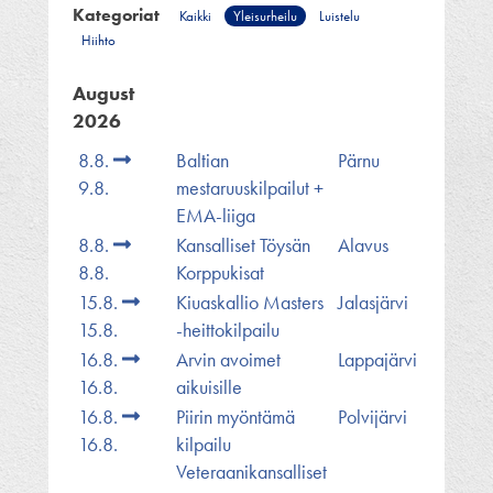
Kategoriat
Kaikki
Yleisurheilu
Luistelu
Hiihto
August
2026
8.8.
Baltian
Pärnu
9.8.
mestaruuskilpailut +
EMA-liiga
8.8.
Kansalliset Töysän
Alavus
8.8.
Korppukisat
15.8.
Kiuaskallio Masters
Jalasjärvi
15.8.
-heittokilpailu
16.8.
Arvin avoimet
Lappajärvi
16.8.
aikuisille
16.8.
Piirin myöntämä
Polvijärvi
16.8.
kilpailu
Veteraanikansalliset