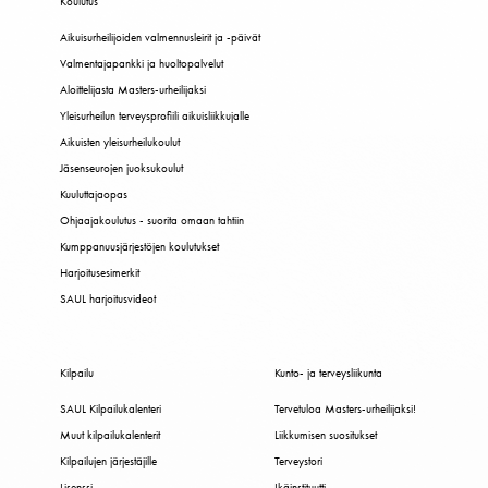
Koulutus
Aikuisurheilijoiden valmennusleirit ja -päivät
Valmentajapankki ja huoltopalvelut
Aloittelijasta Masters-urheilijaksi
Yleisurheilun terveysprofiili aikuisliikkujalle
Aikuisten yleisurheilukoulut
Jäsenseurojen juoksukoulut
Kuuluttajaopas
Ohjaajakoulutus - suorita omaan tahtiin
Kumppanuusjärjestöjen koulutukset
Harjoitusesimerkit
SAUL harjoitusvideot
Kilpailu
Kunto- ja terveysliikunta
SAUL Kilpailukalenteri
Tervetuloa Masters-urheilijaksi!
Muut kilpailukalenterit
Liikkumisen suositukset
Kilpailujen järjestäjille
Terveystori
Lisenssi
Ikäinstituutti