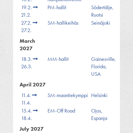
19.2.
PM-hallit
Södertälje,
21.2.
Ruotsi
27.2.
SM-hallikeihäs
Seinäjoki
27.2.
March
2027
18.3.
MM-hallit
Gainesville,
26.3.
Florida,
USA
April 2027
11.4.
SM-maantiekymppi
Helsinki
11.4.
15.4.
EM-Off Road
Ojos,
18.4.
Espanja
July 2027