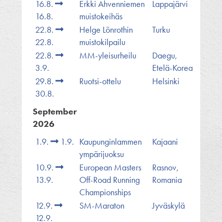
16.8.
Erkki Ahvenniemen
Lappajärvi
16.8.
muistokeihäs
22.8.
Helge Lönrothin
Turku
22.8.
muistokilpailu
22.8.
MM-yleisurheilu
Daegu,
3.9.
Etelä-Korea
29.8.
Ruotsi-ottelu
Helsinki
30.8.
September
2026
1.9.
1.9.
Kaupunginlammen
Kajaani
ympärijuoksu
10.9.
European Masters
Rasnov,
13.9.
Off-Road Running
Romania
Championships
12.9.
SM-Maraton
Jyväskylä
12.9.