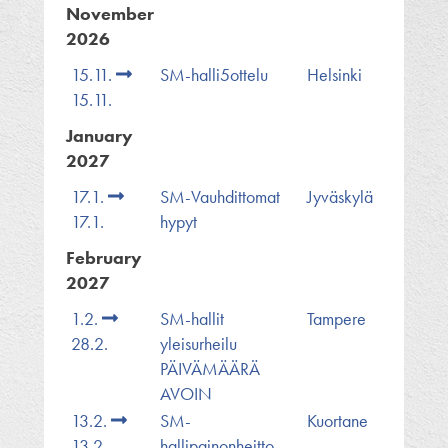
November
2026
15.11.
SM-halli5ottelu
Helsinki
15.11.
January
2027
17.1.
SM-Vauhdittomat
Jyväskylä
17.1.
hypyt
February
2027
1.2.
SM-hallit
Tampere
28.2.
yleisurheilu
PÄIVÄMÄÄRÄ
AVOIN
13.2.
SM-
Kuortane
13.2.
hallipainonheitto