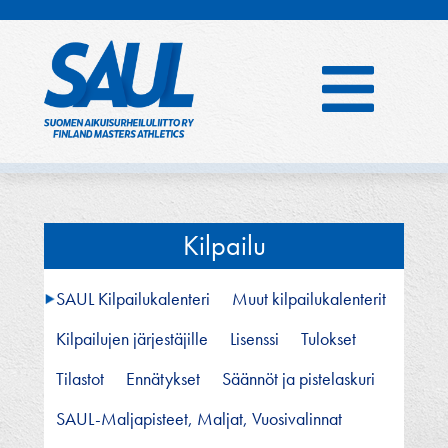
Hyppää
sisältöön
Kilpailu
SAUL Kilpailukalenteri
Muut kilpailukalenterit
Kilpailujen järjestäjille
Lisenssi
Tulokset
Tilastot
Ennätykset
Säännöt ja pistelaskuri
SAUL-Maljapisteet, Maljat, Vuosivalinnat