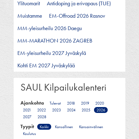
Ylituomarit
Antidoping ja erivapaus (TUE)
Muistamme
EM-Offroad 2026 Rasnov
MM-yleisurheilu 2026 Daegu
MM-MARATHON 2026 ZAGREB
EM-yleisurheilu 2027 Jyväskylä
Kohti EM 2027 Jyväskylää
SAUL Kilpailukalenteri
Ajankohta
Tulevat
2018
2019
2020
2021
2022
2023
2024
2025
2026
2027
2028
Tyypit
Kaikki
Kansallinen
Kansainvälinen
Koulutus