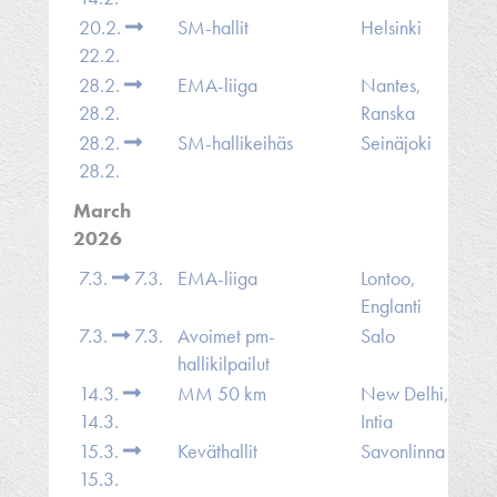
20.2.
SM-hallit
Helsinki
22.2.
28.2.
EMA-liiga
Nantes,
28.2.
Ranska
28.2.
SM-hallikeihäs
Seinäjoki
28.2.
March
2026
7.3.
7.3.
EMA-liiga
Lontoo,
Englanti
7.3.
7.3.
Avoimet pm-
Salo
hallikilpailut
14.3.
MM 50 km
New Delhi,
14.3.
Intia
15.3.
Keväthallit
Savonlinna
15.3.