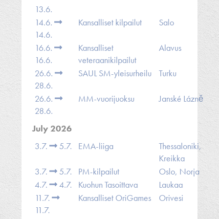
13.6.
14.6.
Kansalliset kilpailut
Salo
14.6.
16.6.
Kansalliset
Alavus
16.6.
veteraanikilpailut
26.6.
SAUL SM-yleisurheilu
Turku
28.6.
26.6.
MM-vuorijuoksu
Janské Lázně
28.6.
July 2026
3.7.
5.7.
EMA-liiga
Thessaloniki,
Kreikka
3.7.
5.7.
PM-kilpailut
Oslo, Norja
4.7.
4.7.
Kuohun Tasoittava
Laukaa
11.7.
Kansalliset OriGames
Orivesi
11.7.