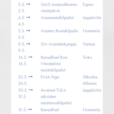
2.5.
SAUL maajoukkueen
Espoo
2.5.
viestipäivä
4.5.
Maanantaikilpailut
Leppävirta
4.5.
5.5.
Masters Kuulakilpailu
Nummela
5.5.
9.5.
SM-Maantiekymppi
Vantaa
9.5.
16.5.
Kansalliset Bror
Turku
16.5.
Wendelinin
muistokilpailut
22.5.
EMA-liiga
Shkodra,
24.5.
Albania
30.5.
Avoimet TUL:n
Leppävirta
31.5.
aikuisten
mestaruuskilpailut
31.5.
Kansalliset
Nummela