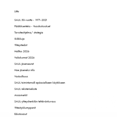
Liitto
SAUL 50-vuotta - 1971-2021
Päätöksenteko - Vuosikokoukset
Tavoiteohjelma/ strategia
Ikiliikkuja
Yhteystiedot
Hallitus 2026
Valiokunnat 2026
SAUL jäsenseurat
Hae jäseneksi info
Vastuullisuus
SAUL toimintamalli epäasialliseen käytökseen
SAUL rekisteriseloste
Ansiomerkit
SAUL-yhteyshenkilön tehtävänkuvaus
Yhteistyökumppanit
Edustusasut