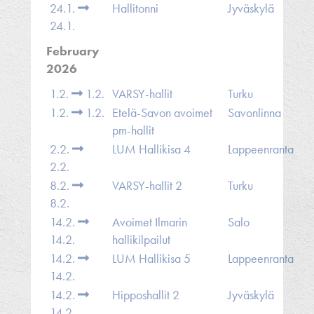
24.1.
Hallitonni
Jyväskylä
24.1.
February
2026
1.2.
1.2.
VARSY-hallit
Turku
1.2.
1.2.
Etelä-Savon avoimet
Savonlinna
pm-hallit
2.2.
LUM Hallikisa 4
Lappeenranta
2.2.
8.2.
VARSY-hallit 2
Turku
8.2.
14.2.
Avoimet Ilmarin
Salo
14.2.
hallikilpailut
14.2.
LUM Hallikisa 5
Lappeenranta
14.2.
14.2.
Hipposhallit 2
Jyväskylä
14.2.