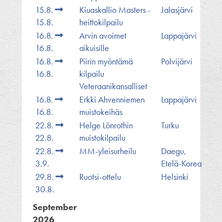
15.8.
Kiuaskallio Masters -
Jalasjärvi
15.8.
heittokilpailu
16.8.
Arvin avoimet
Lappajärvi
16.8.
aikuisille
16.8.
Piirin myöntämä
Polvijärvi
16.8.
kilpailu
Veteraanikansalliset
16.8.
Erkki Ahvenniemen
Lappajärvi
16.8.
muistokeihäs
22.8.
Helge Lönrothin
Turku
22.8.
muistokilpailu
22.8.
MM-yleisurheilu
Daegu,
3.9.
Etelä-Korea
29.8.
Ruotsi-ottelu
Helsinki
30.8.
September
2026