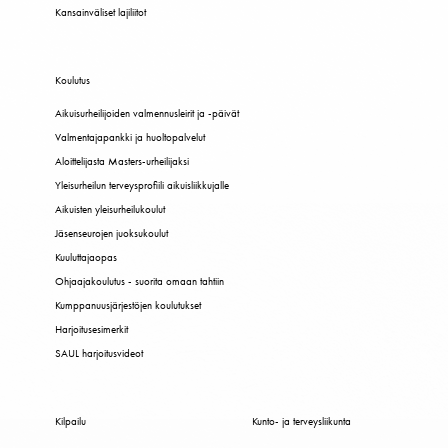
Kansainväliset lajiliitot
Koulutus
Aikuisurheilijoiden valmennusleirit ja -päivät
Valmentajapankki ja huoltopalvelut
Aloittelijasta Masters-urheilijaksi
Yleisurheilun terveysprofiili aikuisliikkujalle
Aikuisten yleisurheilukoulut
Jäsenseurojen juoksukoulut
Kuuluttajaopas
Ohjaajakoulutus - suorita omaan tahtiin
Kumppanuusjärjestöjen koulutukset
Harjoitusesimerkit
SAUL harjoitusvideot
Kilpailu
Kunto- ja terveysliikunta