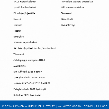
SAUL Kilpailukalenteri
Tervetuloa Masters-urheilijaksi!
Muut kilpailukalenterit
Liikkumisen suositukset
Kilpailujen järjestäjille
Terveystori
Lisenssi
Ikäinstituutti
Tulokset
Sydänterveys
Tilastot
Ennätykset
Säännöt ja pistelaskuri
SAUL-Maljapisteet, Maljat, Vuosivalinnat
Ylituomarit
Antidoping ja erivapaus (TUE)
Muistamme
EM-Offroad 2026 Rasnov
MM-yleisurheilu 2026 Daegu
MM-MARATHON 2026 ZAGREB
EM-yleisurheilu 2027 Jyväskylä
Kohti EM 2027 Jyväskylää
© 2026 SUOMEN AIKUISURHEILULIITTO RY | VALIMOTIE, 00380 HELSINKI | PUH. 050