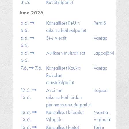
31.5.
Kevätkilpailut
June 2026
6.6.
Kansalliset PeU:n
Perniö
6.6.
aikuisurheilukilpailut
6.6.
SM-viestit
Vantaa
6.6.
6.6.
Auliksen muistokisat
Lappajärvi
6.6.
7.6.
7.6.
Kansalliset Kauko
Vantaa
Rokalan
muistokilpailut
12.6.
Avoimet
Kajaani
13.6.
aikuisurheilijoiden
piirinmestaruuskilpailut
13.6.
Kansalliset kilpailut
Mänttä-
13.6.
Vilppula
Vilppula
13.6.
Kansalliset heitot
Turku