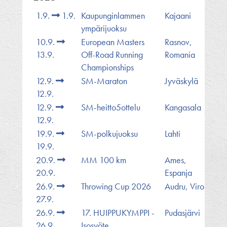
1.9.
1.9.
Kaupunginlammen
Kajaani
ympärijuoksu
10.9.
European Masters
Rasnov,
13.9.
Off-Road Running
Romania
Championships
12.9.
SM-Maraton
Jyväskylä
12.9.
12.9.
SM-heitto5ottelu
Kangasala
12.9.
19.9.
SM-polkujuoksu
Lahti
19.9.
20.9.
MM 100 km
Ames,
20.9.
Espanja
26.9.
Throwing Cup 2026
Audru, Viro
27.9.
26.9.
17. HUIPPUKYMPPI -
Pudasjärvi
26.9.
Isosyöte