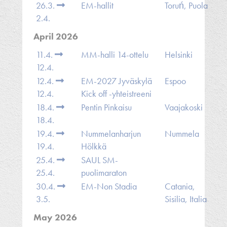
26.3.
EM-hallit
Toruń, Puola
2.4.
April 2026
11.4.
MM-halli 14-ottelu
Helsinki
12.4.
12.4.
EM-2027 Jyväskylä
Espoo
12.4.
Kick off -yhteistreeni
18.4.
Pentin Pinkaisu
Vaajakoski
18.4.
19.4.
Nummelanharjun
Nummela
19.4.
Hölkkä
25.4.
SAUL SM-
25.4.
puolimaraton
30.4.
EM-Non Stadia
Catania,
3.5.
Sisilia, Italia
May 2026