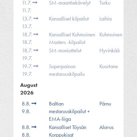
11.7.
SM-maantiekävelyt
Turku
11.7.
13.7.
Kansalliset kilpailut
Laihia
13.7.
18.7.
Kansalliset Kuhmoinen
Kuhmoinen
18.7.
Masters -kilpailut
18.7.
SM-moniottelut
Hyvinkää
19.7.
19.7.
Superpainon
Kuortane
19.7.
mestaruuskilpailu
August
2026
8.8.
Baltian
Pärnu
9.8.
mestaruuskilpailut +
EMA-liiga
8.8.
Kansalliset Töysän
Alavus
8.8.
Korppukisat