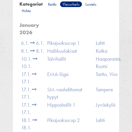
Kategoriat
Kaikki
Yleisurheilu
Luistelu
Hiihto
January
2026
6.1.
6.1.
Pikajuoksucup 1
Lahti
8.1.
8.1.
Hallikuulakisat
Kotka
10.1.
Talvihallit
Haaparanta,
10.1.
Ruotsi
17.1.
EMA-liiga
Tartto, Viro
17.1.
17.1.
SM-vauhdittomat
Tampere
17.1.
hypyt
17.1.
Hipposhallit 1
Jyväskylä
17.1.
18.1.
Pikajuoksucup 2
Lahti
18.1.