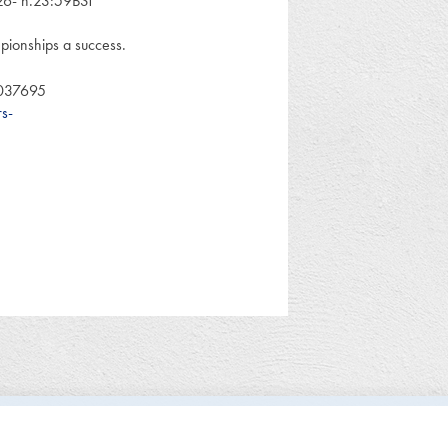
026- h.23:59BST
pionships a success.
5037695
s-