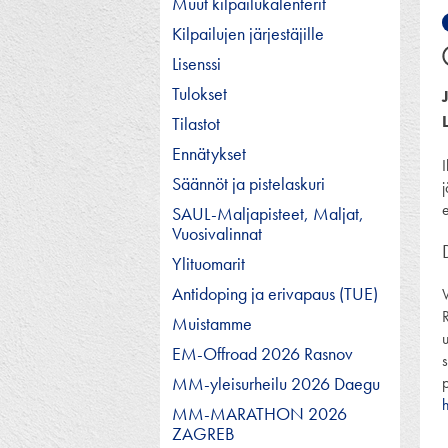
Muut kilpailukalenterit
Kilpailujen järjestäjille
Lisenssi
Tulokset
Tilastot
Ennätykset
Säännöt ja pistelaskuri
SAUL-Maljapisteet, Maljat,
Vuosivalinnat
Ylituomarit
Antidoping ja erivapaus (TUE)
Muistamme
u
EM-Offroad 2026 Rasnov
MM-yleisurheilu 2026 Daegu
MM-MARATHON 2026
ZAGREB