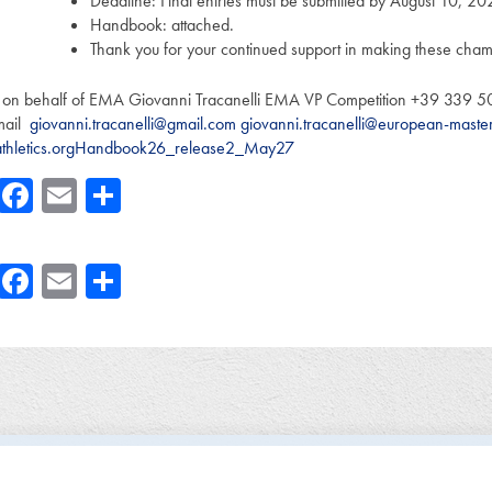
Deadline: Final entries must be submitted by August 10, 2
Handbook: attached.
Thank you for your continued support in making these cham
on behalf of EMA Giovanni Tracanelli EMA VP Competition +39 339 
mail
giovanni.tracanelli@gmail.com
giovanni.tracanelli@european-master
thletics.org
Handbook26_release2_May27
Facebook
Email
Share
Facebook
Email
Share