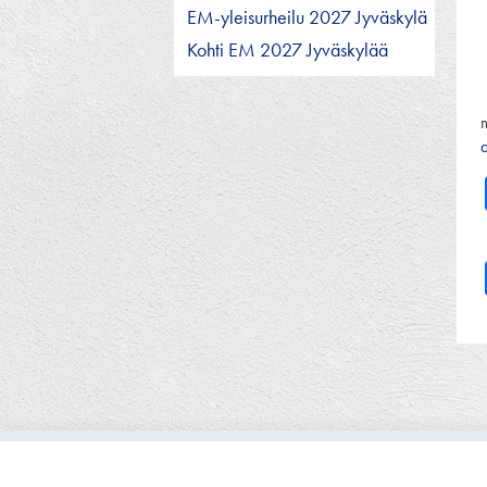
EM-yleisurheilu 2027 Jyväskylä
Kohti EM 2027 Jyväskylää
a