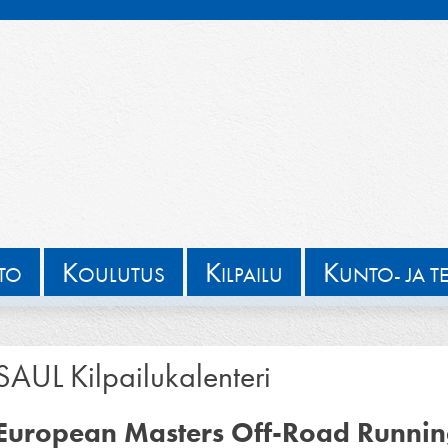
K
K
K
TTO
OULUTUS
ILPAILU
UNTO- JA T
SAUL Kilpailukalenteri
European Masters Off-Road Runni