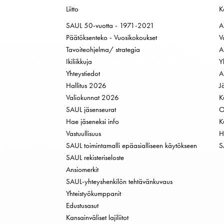
Liitto
K
SAUL 50-vuotta - 1971-2021
A
Päätöksenteko - Vuosikokoukset
V
Tavoiteohjelma/ strategia
A
Ikiliikkuja
Y
Yhteystiedot
A
Hallitus 2026
J
Valiokunnat 2026
K
SAUL jäsenseurat
O
Hae jäseneksi info
K
Vastuullisuus
H
SAUL toimintamalli epäasialliseen käytökseen
S
SAUL rekisteriseloste
Ansiomerkit
SAUL-yhteyshenkilön tehtävänkuvaus
Yhteistyökumppanit
Edustusasut
Kansainväliset lajiliitot