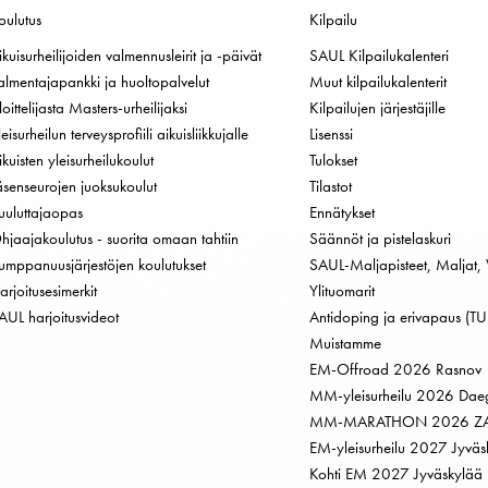
oulutus
Kilpailu
ikuisurheilijoiden valmennusleirit ja -päivät
SAUL Kilpailukalenteri
almentajapankki ja huoltopalvelut
Muut kilpailukalenterit
loittelijasta Masters-urheilijaksi
Kilpailujen järjestäjille
leisurheilun terveysprofiili aikuisliikkujalle
Lisenssi
ikuisten yleisurheilukoulut
Tulokset
äsenseurojen juoksukoulut
Tilastot
uuluttajaopas
Ennätykset
hjaajakoulutus - suorita omaan tahtiin
Säännöt ja pistelaskuri
umppanuusjärjestöjen koulutukset
SAUL-Maljapisteet, Maljat, 
arjoitusesimerkit
Ylituomarit
AUL harjoitusvideot
Antidoping ja erivapaus (TU
Muistamme
EM-Offroad 2026 Rasnov
MM-yleisurheilu 2026 Dae
MM-MARATHON 2026 Z
EM-yleisurheilu 2027 Jyväs
Kohti EM 2027 Jyväskylää