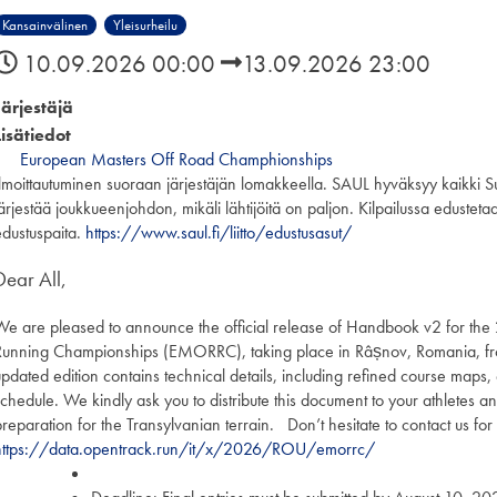
Kansainvälinen
Yleisurheilu
10.09.2026 00:00
13.09.2026 23:00
Järjestäjä
Lisätiedot
European Masters Off Road Champhionships
Ilmoittautuminen suoraan järjestäjän lomakkeella. SAUL hyväksyy kaikki S
järjestää joukkueenjohdon, mikäli lähtijöitä on paljon. Kilpailussa eduste
edustuspaita.
https://www.saul.fi/liitto/edustusasut/
Dear All,
We are pleased to announce the official release of Handbook v2 for t
Running Championships (EMORRC), taking place in Râșnov, Romania, 
pdated edition contains technical details, including refined course maps, e
schedule. We kindly ask you to distribute this document to your athletes a
preparation for the Transylvanian terrain. Don’t hesitate to contact us for
https://data.opentrack.run/it/x/2026/ROU/emorrc/