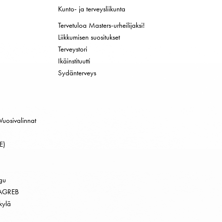
Kunto- ja terveysliikunta
Tervetuloa Masters-urheilijaksi!
Liikkumisen suositukset
Terveystori
Ikäinstituutti
Sydänterveys
Vuosivalinnat
E)
gu
AGREB
kylä