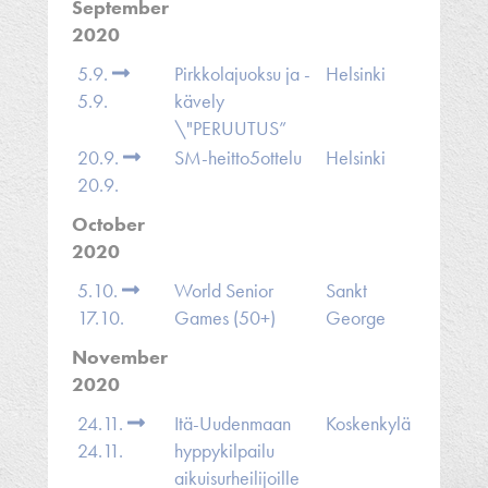
September
2020
5.9.
Pirkkolajuoksu ja -
Helsinki
5.9.
kävely
\"PERUUTUS”
20.9.
SM-heitto5ottelu
Helsinki
20.9.
October
2020
5.10.
World Senior
Sankt
17.10.
Games (50+)
George
November
2020
24.11.
Itä-Uudenmaan
Koskenkylä
24.11.
hyppykilpailu
aikuisurheilijoille