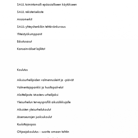
SAUL toimintamalli epäasialliseen käytökseen
SAUL rekisteriseloste
Ansiomerkit
SAUL-yhteyshenkilön tehtävänkuvaus
Yhteistyökumppanit
Edustusasut
Kansainväliset lajiliitot
Koulutus
Aikuisurheilijoiden valmennusleirit ja -päivät
Valmentajapankki ja huoltopalvelut
Aloittelijasta Masters-urheilijaksi
Yleisurheilun terveysprofiili aikuisliikkujalle
Aikuisten yleisurheilukoulut
Jäsenseurojen juoksukoulut
Kuuluttajaopas
Ohjaajakoulutus - suorita omaan tahtiin