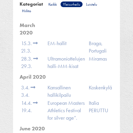
Kategoriat
Kaikki
Yleisurheilu
Luistelu
Hiihto
March
2020
15.3.
EM-hallit
Braga,
21.3.
Portugali
28.3.
Ultramoniottelujen
Miramas
29.3.
halli-MM-kisat
April 2020
3.4.
Kansallinen
Koskenkylä
3.4.
hallikilpailu
14.4.
European Masters
Italia
19.4.
Athletics Festival
PERUTTU
for silver age”.
June 2020