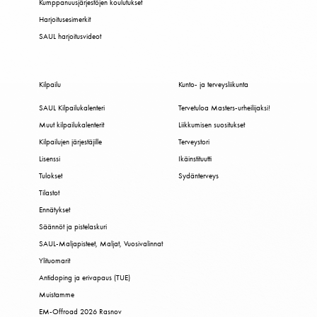
Kumppanuusjärjestöjen koulutukset
Harjoitusesimerkit
SAUL harjoitusvideot
Kilpailu
Kunto- ja terveysliikunta
SAUL Kilpailukalenteri
Tervetuloa Masters-urheilijaksi!
Muut kilpailukalenterit
Liikkumisen suositukset
Kilpailujen järjestäjille
Terveystori
Lisenssi
Ikäinstituutti
Tulokset
Sydänterveys
Tilastot
Ennätykset
Säännöt ja pistelaskuri
SAUL-Maljapisteet, Maljat, Vuosivalinnat
Ylituomarit
Antidoping ja erivapaus (TUE)
Muistamme
EM-Offroad 2026 Rasnov