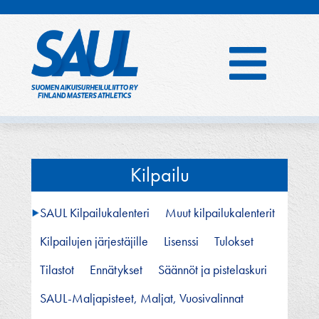
Hyppää
sisältöön
Kilpailu
SAUL Kilpailukalenteri
Muut kilpailukalenterit
Kilpailujen järjestäjille
Lisenssi
Tulokset
Tilastot
Ennätykset
Säännöt ja pistelaskuri
SAUL-Maljapisteet, Maljat, Vuosivalinnat