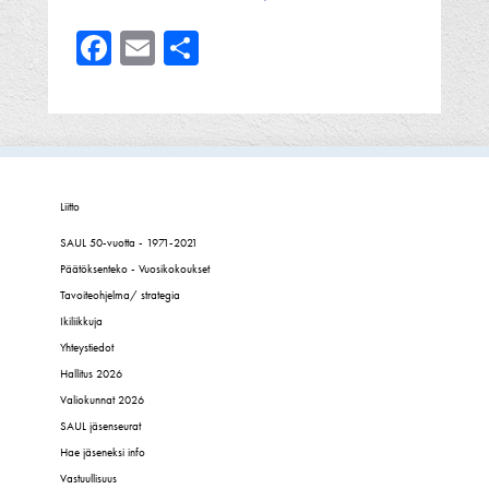
Facebook
Email
Share
Liitto
SAUL 50-vuotta - 1971-2021
Päätöksenteko - Vuosikokoukset
Tavoiteohjelma/ strategia
Ikiliikkuja
Yhteystiedot
Hallitus 2026
Valiokunnat 2026
SAUL jäsenseurat
Hae jäseneksi info
Vastuullisuus