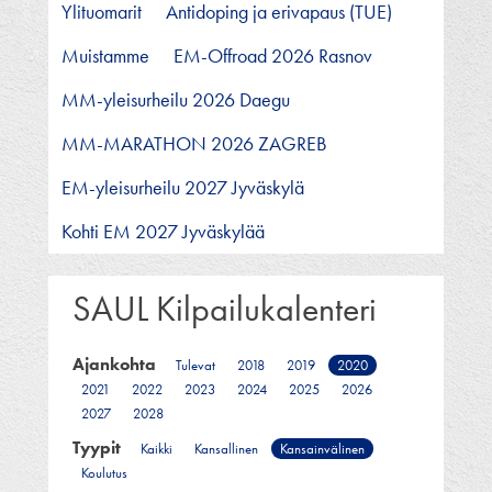
Ylituomarit
Antidoping ja erivapaus (TUE)
Muistamme
EM-Offroad 2026 Rasnov
MM-yleisurheilu 2026 Daegu
MM-MARATHON 2026 ZAGREB
EM-yleisurheilu 2027 Jyväskylä
Kohti EM 2027 Jyväskylää
SAUL Kilpailukalenteri
Ajankohta
Tulevat
2018
2019
2020
2021
2022
2023
2024
2025
2026
2027
2028
Tyypit
Kaikki
Kansallinen
Kansainvälinen
Koulutus