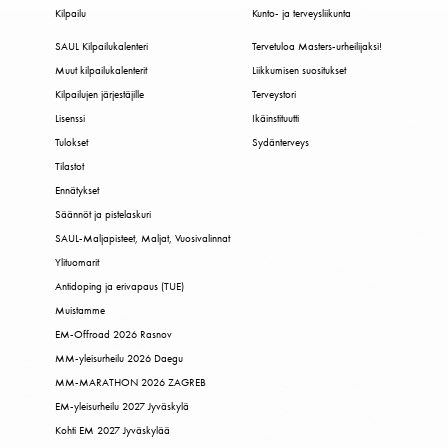
Kilpailu
Kunto- ja terveysliikunta
SAUL Kilpailukalenteri
Tervetuloa Masters-urheilijaksi!
Muut kilpailukalenterit
Liikkumisen suositukset
Kilpailujen järjestäjille
Terveystori
Lisenssi
Ikäinstituutti
Tulokset
Sydänterveys
Tilastot
Ennätykset
Säännöt ja pistelaskuri
SAUL-Maljapisteet, Maljat, Vuosivalinnat
Ylituomarit
Antidoping ja erivapaus (TUE)
Muistamme
EM-Offroad 2026 Rasnov
MM-yleisurheilu 2026 Daegu
MM-MARATHON 2026 ZAGREB
EM-yleisurheilu 2027 Jyväskylä
Kohti EM 2027 Jyväskylää