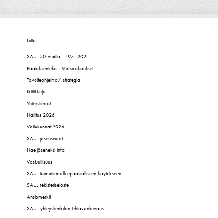
Liitto
SAUL 50-vuotta - 1971-2021
Päätöksenteko - Vuosikokoukset
Tavoiteohjelma/ strategia
Ikiliikkuja
Yhteystiedot
Hallitus 2026
Valiokunnat 2026
SAUL jäsenseurat
Hae jäseneksi info
Vastuullisuus
SAUL toimintamalli epäasialliseen käytökseen
SAUL rekisteriseloste
Ansiomerkit
SAUL-yhteyshenkilön tehtävänkuvaus