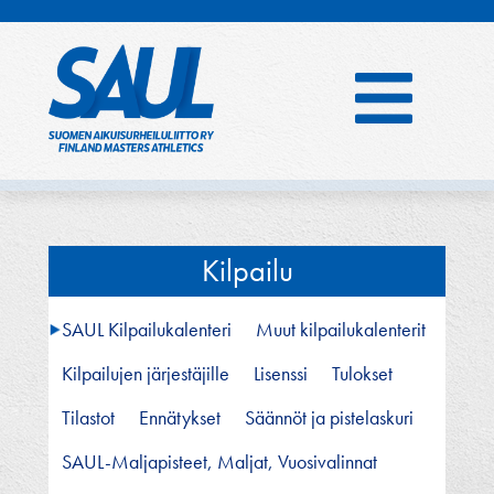
Hyppää
sisältöön
Kilpailu
SAUL Kilpailukalenteri
Muut kilpailukalenterit
Kilpailujen järjestäjille
Lisenssi
Tulokset
Tilastot
Ennätykset
Säännöt ja pistelaskuri
SAUL-Maljapisteet, Maljat, Vuosivalinnat