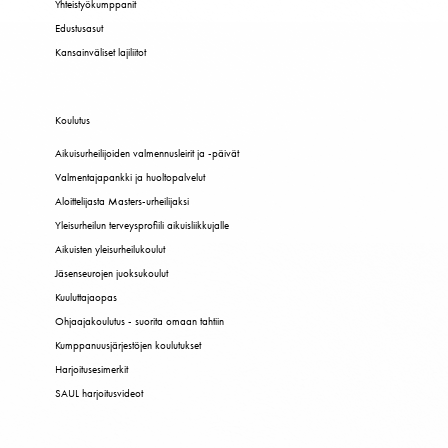
Yhteistyökumppanit
Edustusasut
Kansainväliset lajiliitot
Koulutus
Aikuisurheilijoiden valmennusleirit ja -päivät
Valmentajapankki ja huoltopalvelut
Aloittelijasta Masters-urheilijaksi
Yleisurheilun terveysprofiili aikuisliikkujalle
Aikuisten yleisurheilukoulut
Jäsenseurojen juoksukoulut
Kuuluttajaopas
Ohjaajakoulutus - suorita omaan tahtiin
Kumppanuusjärjestöjen koulutukset
Harjoitusesimerkit
SAUL harjoitusvideot