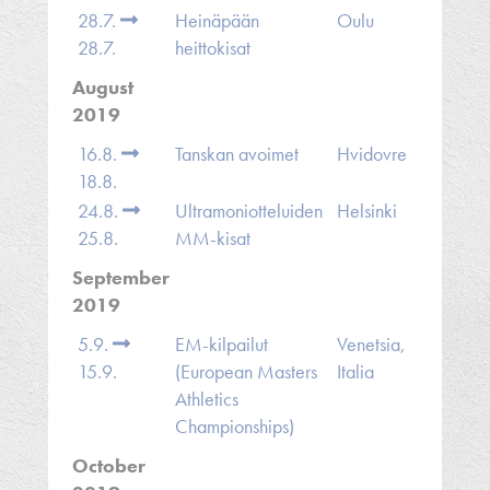
28.7.
Heinäpään
Oulu
28.7.
heittokisat
August
2019
16.8.
Tanskan avoimet
Hvidovre
18.8.
24.8.
Ultramoniotteluiden
Helsinki
25.8.
MM-kisat
September
2019
5.9.
EM-kilpailut
Venetsia,
15.9.
(European Masters
Italia
Athletics
Championships)
October