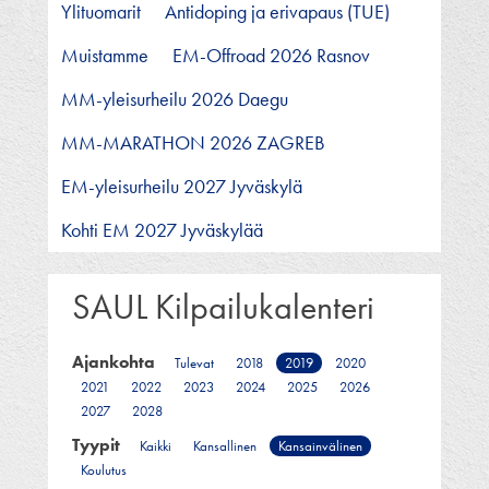
Ylituomarit
Antidoping ja erivapaus (TUE)
Muistamme
EM-Offroad 2026 Rasnov
MM-yleisurheilu 2026 Daegu
MM-MARATHON 2026 ZAGREB
EM-yleisurheilu 2027 Jyväskylä
Kohti EM 2027 Jyväskylää
SAUL Kilpailukalenteri
Ajankohta
Tulevat
2018
2019
2020
2021
2022
2023
2024
2025
2026
2027
2028
Tyypit
Kaikki
Kansallinen
Kansainvälinen
Koulutus