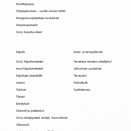
Kuuluttajaopas
Ohjaajakoulutus - suorita omaan tahtiin
Kumppanuusjärjestöjen koulutukset
Harjoitusesimerkit
SAUL harjoitusvideot
Kilpailu
Kunto- ja terveysliikunta
SAUL Kilpailukalenteri
Tervetuloa Masters-urheilijaksi!
Muut kilpailukalenterit
Liikkumisen suositukset
Kilpailujen järjestäjille
Terveystori
Lisenssi
Ikäinstituutti
Tulokset
Sydänterveys
Tilastot
Ennätykset
Säännöt ja pistelaskuri
SAUL-Maljapisteet, Maljat, Vuosivalinnat
Ylituomarit