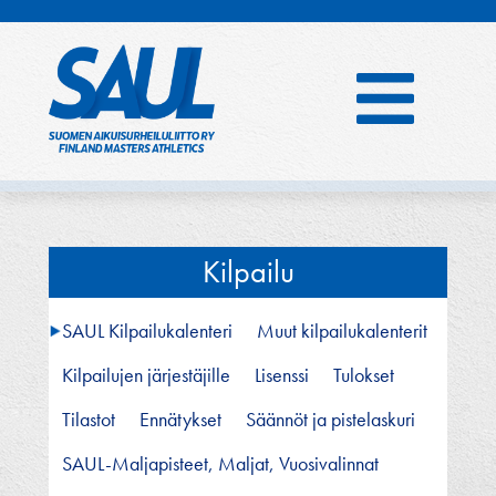
Hyppää
sisältöön
Kilpailu
SAUL Kilpailukalenteri
Muut kilpailukalenterit
Kilpailujen järjestäjille
Lisenssi
Tulokset
Tilastot
Ennätykset
Säännöt ja pistelaskuri
SAUL-Maljapisteet, Maljat, Vuosivalinnat