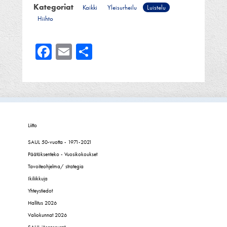
Kategoriat
Kaikki
Yleisurheilu
Luistelu
Hiihto
Facebook
Email
Share
Liitto
SAUL 50-vuotta - 1971-2021
Päätöksenteko - Vuosikokoukset
Tavoiteohjelma/ strategia
Ikiliikkuja
Yhteystiedot
Hallitus 2026
Valiokunnat 2026