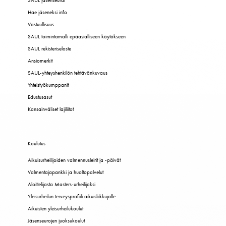
SAUL jäsenseurat
Hae jäseneksi info
Vastuullisuus
SAUL toimintamalli epäasialliseen käytökseen
SAUL rekisteriseloste
Ansiomerkit
SAUL-yhteyshenkilön tehtävänkuvaus
Yhteistyökumppanit
Edustusasut
Kansainväliset lajiliitot
Koulutus
Aikuisurheilijoiden valmennusleirit ja -päivät
Valmentajapankki ja huoltopalvelut
Aloittelijasta Masters-urheilijaksi
Yleisurheilun terveysprofiili aikuisliikkujalle
Aikuisten yleisurheilukoulut
Jäsenseurojen juoksukoulut