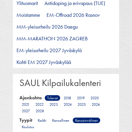
Ylituomarit
Antidoping ja erivapaus (TUE)
Muistamme
EM-Offroad 2026 Rasnov
MM-yleisurheilu 2026 Daegu
MM-MARATHON 2026 ZAGREB
EM-yleisurheilu 2027 Jyväskylä
Kohti EM 2027 Jyväskylää
SAUL Kilpailukalenteri
Ajankohta
Tulevat
2018
2019
2020
2021
2022
2023
2024
2025
2026
2027
2028
Tyypit
Kaikki
Kansallinen
Kansainvälinen
Koulutus