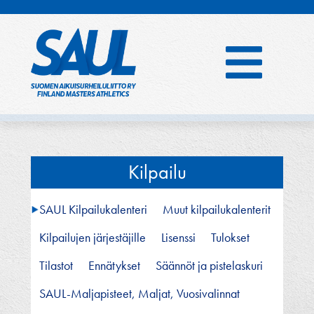
Hyppää
sisältöön
Kilpailu
SAUL Kilpailukalenteri
Muut kilpailukalenterit
Kilpailujen järjestäjille
Lisenssi
Tulokset
Tilastot
Ennätykset
Säännöt ja pistelaskuri
SAUL-Maljapisteet, Maljat, Vuosivalinnat