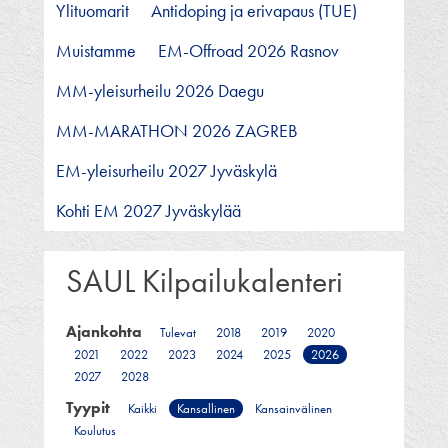
Ylituomarit
Antidoping ja erivapaus (TUE)
Muistamme
EM-Offroad 2026 Rasnov
MM-yleisurheilu 2026 Daegu
MM-MARATHON 2026 ZAGREB
EM-yleisurheilu 2027 Jyväskylä
Kohti EM 2027 Jyväskylää
SAUL Kilpailukalenteri
Ajankohta
Tulevat
2018
2019
2020
2021
2022
2023
2024
2025
2026
2027
2028
Tyypit
Kaikki
Kansallinen
Kansainvälinen
Koulutus