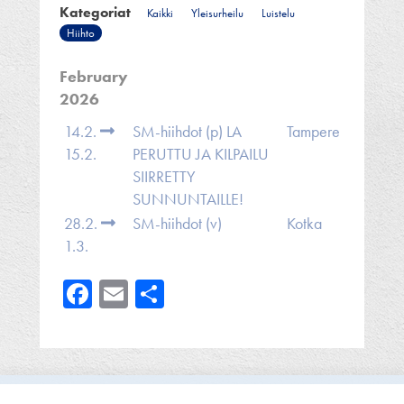
Kategoriat
Kaikki
Yleisurheilu
Luistelu
Hiihto
February
2026
14.2.
SM-hiihdot (p) LA
Tampere
15.2.
PERUTTU JA KILPAILU
SIIRRETTY
SUNNUNTAILLE!
28.2.
SM-hiihdot (v)
Kotka
1.3.
Facebook
Email
Share