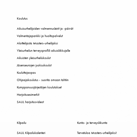
Koulutus
Aikuisurheilijoiden valmennusleirit ja -päivät
Valmentajapankki ja huoltopalvelut
Aloittelijasta Masters-urheilijaksi
Yleisurheilun terveysprofiili aikuisliikkujalle
Aikuisten yleisurheilukoulut
Jäsenseurojen juoksukoulut
Kuuluttajaopas
Ohjaajakoulutus - suorita omaan tahtiin
Kumppanuusjärjestöjen koulutukset
Harjoitusesimerkit
SAUL harjoitusvideot
Kilpailu
Kunto- ja terveysliikunta
SAUL Kilpailukalenteri
Tervetuloa Masters-urheilijaksi!