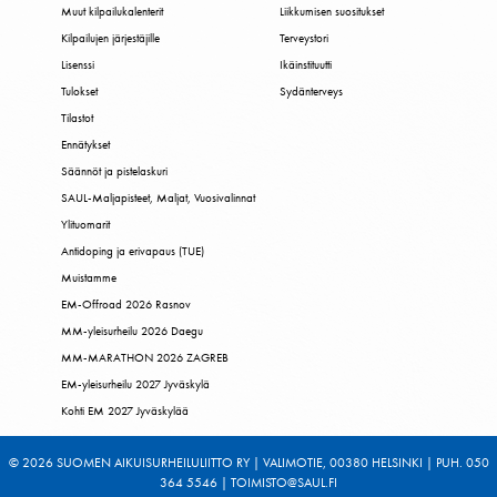
Muut kilpailukalenterit
Liikkumisen suositukset
Kilpailujen järjestäjille
Terveystori
Lisenssi
Ikäinstituutti
Tulokset
Sydänterveys
Tilastot
Ennätykset
Säännöt ja pistelaskuri
SAUL-Maljapisteet, Maljat, Vuosivalinnat
Ylituomarit
Antidoping ja erivapaus (TUE)
Muistamme
EM-Offroad 2026 Rasnov
MM-yleisurheilu 2026 Daegu
MM-MARATHON 2026 ZAGREB
EM-yleisurheilu 2027 Jyväskylä
Kohti EM 2027 Jyväskylää
© 2026 SUOMEN AIKUISURHEILULIITTO RY | VALIMOTIE, 00380 HELSINKI | PUH. 050
364 5546 | TOIMISTO@SAUL.FI