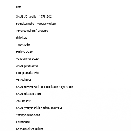
Liitto
SAUL 50-vuotta - 1971-2021
Päätöksenteko - Vuosikokoukset
Tavoiteohjelma/ strategia
Ikiliikkuja
Yhteystiedot
Hallitus 2026
Valiokunnat 2026
SAUL jäsenseurat
Hae jäseneksi info
Vastuullisuus
SAUL toimintamalli epäasialliseen käytökseen
SAUL rekisteriseloste
Ansiomerkit
SAUL-yhteyshenkilön tehtävänkuvaus
Yhteistyökumppanit
Edustusasut
Kansainväliset lajiliitot