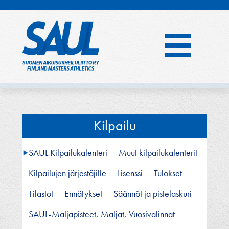
Hyppää
sisältöön
Kilpailu
SAUL Kilpailukalenteri
Muut kilpailukalenterit
Kilpailujen järjestäjille
Lisenssi
Tulokset
Tilastot
Ennätykset
Säännöt ja pistelaskuri
SAUL-Maljapisteet, Maljat, Vuosivalinnat