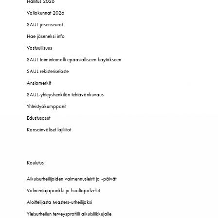
Hallitus 2026
Valiokunnat 2026
SAUL jäsenseurat
Hae jäseneksi info
Vastuullisuus
SAUL toimintamalli epäasialliseen käytökseen
SAUL rekisteriseloste
Ansiomerkit
SAUL-yhteyshenkilön tehtävänkuvaus
Yhteistyökumppanit
Edustusasut
Kansainväliset lajiliitot
Koulutus
Aikuisurheilijoiden valmennusleirit ja -päivät
Valmentajapankki ja huoltopalvelut
Aloittelijasta Masters-urheilijaksi
Yleisurheilun terveysprofiili aikuisliikkujalle