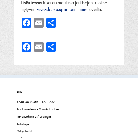
Lisätietoa
kisa-aikataulusta ja kisojen tulokset
löytyvät
www.kumu.sporttisaitti.com
sivuilta.
Facebook
Email
Share
Facebook
Email
Share
Liitto
SAUL 50-vuotta - 1971-2021
Päätöksenteko - Vuosikokoukset
Tavoiteohjelma/ strategia
Ikiliikkuja
Yhteystiedot