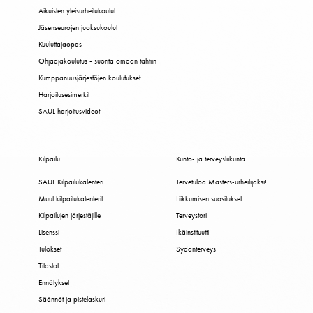
Aikuisten yleisurheilukoulut
Jäsenseurojen juoksukoulut
Kuuluttajaopas
Ohjaajakoulutus - suorita omaan tahtiin
Kumppanuusjärjestöjen koulutukset
Harjoitusesimerkit
SAUL harjoitusvideot
Kilpailu
Kunto- ja terveysliikunta
SAUL Kilpailukalenteri
Tervetuloa Masters-urheilijaksi!
Muut kilpailukalenterit
Liikkumisen suositukset
Kilpailujen järjestäjille
Terveystori
Lisenssi
Ikäinstituutti
Tulokset
Sydänterveys
Tilastot
Ennätykset
Säännöt ja pistelaskuri