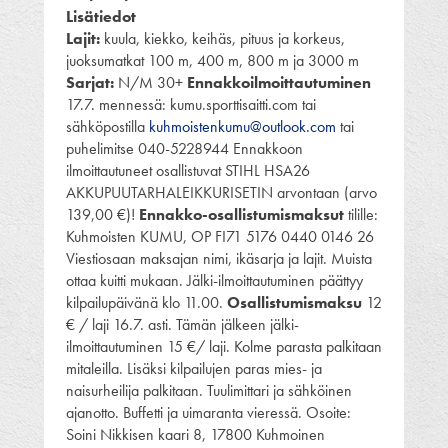
Lisätiedot
Lajit:
kuula, kiekko, keihäs, pituus ja korkeus,
juoksumatkat 100 m, 400 m, 800 m ja 3000 m
Sarjat:
N/M 30+
Ennakkoilmoittautuminen
17.7. mennessä: kumu.sporttisaitti.com tai
sähköpostilla
kuhmoistenkumu@outlook.com
tai
puhelimitse 040-5228944 Ennakkoon
ilmoittautuneet osallistuvat STIHL HSA26
AKKUPUUTARHALEIKKURISETIN arvontaan (arvo
139,00 €)!
Ennakko-osallistumismaksut
tilille:
Kuhmoisten KUMU, OP FI71 5176 0440 0146 26
Viestiosaan maksajan nimi, ikäsarja ja lajit. Muista
ottaa kuitti mukaan. Jälki-ilmoittautuminen päättyy
kilpailupäivänä klo 11.00.
Osallistumismaksu
12
€ / laji 16.7. asti. Tämän jälkeen jälki-
ilmoittautuminen 15 €/ laji. Kolme parasta palkitaan
mitaleilla. Lisäksi kilpailujen paras mies- ja
naisurheilija palkitaan. Tuulimittari ja sähköinen
ajanotto. Buffetti ja uimaranta vieressä. Osoite:
Soini Nikkisen kaari 8, 17800 Kuhmoinen