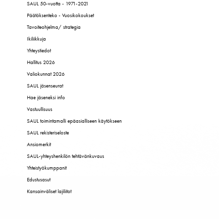
SAUL 50-vuotta - 1971-2021
Päätöksenteko - Vuosikokoukset
Tavoiteohjelma/ strategia
Ikiliikkuja
Yhteystiedot
Hallitus 2026
Valiokunnat 2026
SAUL jäsenseurat
Hae jäseneksi info
Vastuullisuus
SAUL toimintamalli epäasialliseen käytökseen
SAUL rekisteriseloste
Ansiomerkit
SAUL-yhteyshenkilön tehtävänkuvaus
Yhteistyökumppanit
Edustusasut
Kansainväliset lajiliitot