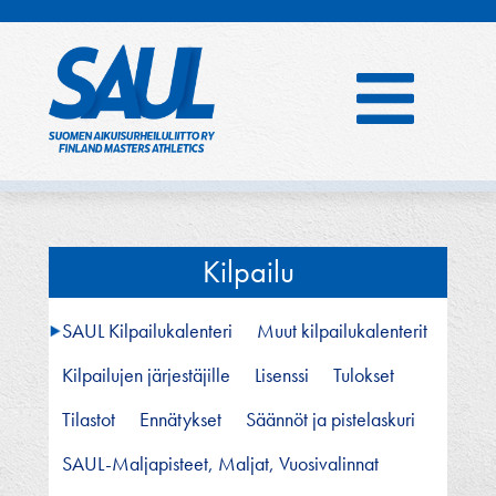
Hyppää
sisältöön
Kilpailu
SAUL Kilpailukalenteri
Muut kilpailukalenterit
Kilpailujen järjestäjille
Lisenssi
Tulokset
Tilastot
Ennätykset
Säännöt ja pistelaskuri
SAUL-Maljapisteet, Maljat, Vuosivalinnat