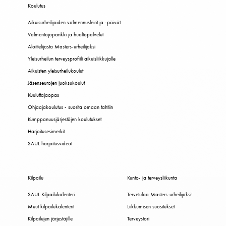
Koulutus
Aikuisurheilijoiden valmennusleirit ja -päivät
Valmentajapankki ja huoltopalvelut
Aloittelijasta Masters-urheilijaksi
Yleisurheilun terveysprofiili aikuisliikkujalle
Aikuisten yleisurheilukoulut
Jäsenseurojen juoksukoulut
Kuuluttajaopas
Ohjaajakoulutus - suorita omaan tahtiin
Kumppanuusjärjestöjen koulutukset
Harjoitusesimerkit
SAUL harjoitusvideot
Kilpailu
Kunto- ja terveysliikunta
SAUL Kilpailukalenteri
Tervetuloa Masters-urheilijaksi!
Muut kilpailukalenterit
Liikkumisen suositukset
Kilpailujen järjestäjille
Terveystori