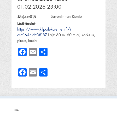
01.02.2026 23:00
Savonlinnan Riento
Järjestäjä
Lisätiedot
https://www.kilpailukalenteri.fi/?
cs=16&nid=38187
Lajit: 60 m, 60 m aj, korkeus,
pituus, kuula
Facebook
Email
Share
Facebook
Email
Share
Liitto