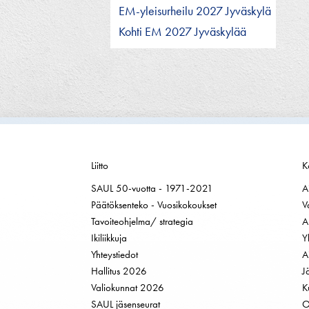
EM-yleisurheilu 2027 Jyväskylä
Kohti EM 2027 Jyväskylää
Liitto
K
SAUL 50-vuotta - 1971-2021
A
Päätöksenteko - Vuosikokoukset
V
Tavoiteohjelma/ strategia
A
Ikiliikkuja
Y
Yhteystiedot
A
Hallitus 2026
J
Valiokunnat 2026
K
SAUL jäsenseurat
O