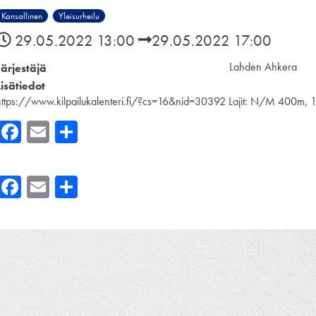
Kansallinen
Yleisurheilu
29.05.2022 13:00
29.05.2022 17:00
Lahden Ahkera
Järjestäjä
Lisätiedot
https://www.kilpailukalenteri.fi/?cs=16&nid=30392 Lajit: N/M 400m, 11
Facebook
Email
Share
Facebook
Email
Share