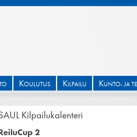
K
K
K
TTO
OULUTUS
ILPAILU
UNTO- JA T
SAUL Kilpailukalenteri
ReiluCup 2