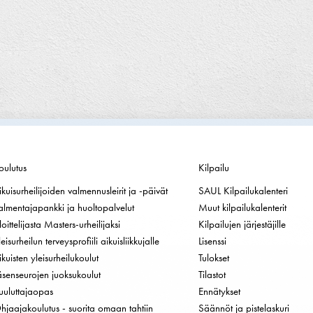
oulutus
Kilpailu
ikuisurheilijoiden valmennusleirit ja -päivät
SAUL Kilpailukalenteri
almentajapankki ja huoltopalvelut
Muut kilpailukalenterit
loittelijasta Masters-urheilijaksi
Kilpailujen järjestäjille
leisurheilun terveysprofiili aikuisliikkujalle
Lisenssi
ikuisten yleisurheilukoulut
Tulokset
äsenseurojen juoksukoulut
Tilastot
uuluttajaopas
Ennätykset
hjaajakoulutus - suorita omaan tahtiin
Säännöt ja pistelaskuri