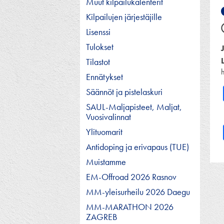
Muut kilpailukalenterit
Kilpailujen järjestäjille
Lisenssi
Tulokset
Tilastot
Ennätykset
Säännöt ja pistelaskuri
SAUL-Maljapisteet, Maljat,
Vuosivalinnat
Ylituomarit
Antidoping ja erivapaus (TUE)
Muistamme
EM-Offroad 2026 Rasnov
MM-yleisurheilu 2026 Daegu
MM-MARATHON 2026
ZAGREB