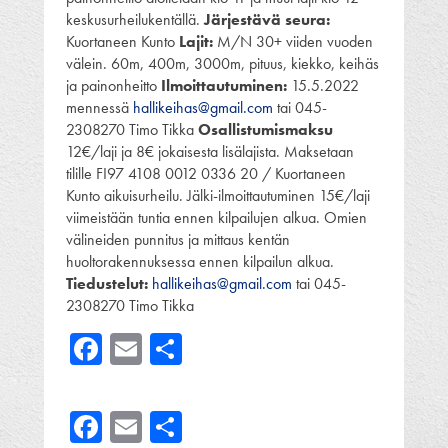
keskusurheilukentällä.
Järjestävä seura:
Kuortaneen Kunto
Lajit:
M/N 30+ viiden vuoden
välein. 60m, 400m, 3000m, pituus, kiekko, keihäs
ja painonheitto
Ilmoittautuminen:
15.5.2022
mennessä
hallikeihas@gmail.com
tai 045-
2308270 Timo Tikka
Osallistumismaksu
12€/laji ja 8€ jokaisesta lisälajista. Maksetaan
tilille FI97 4108 0012 0336 20 / Kuortaneen
Kunto aikuisurheilu. Jälki-ilmoittautuminen 15€/laji
viimeistään tuntia ennen kilpailujen alkua. Omien
välineiden punnitus ja mittaus kentän
huoltorakennuksessa ennen kilpailun alkua.
Tiedustelut:
hallikeihas@gmail.com
tai 045-
2308270 Timo Tikka
Facebook
Email
Share
Facebook
Email
Share