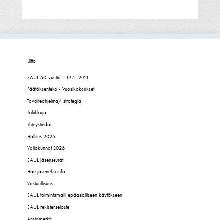
Liitto
SAUL 50-vuotta - 1971-2021
Päätöksenteko - Vuosikokoukset
Tavoiteohjelma/ strategia
Ikiliikkuja
Yhteystiedot
Hallitus 2026
Valiokunnat 2026
SAUL jäsenseurat
Hae jäseneksi info
Vastuullisuus
SAUL toimintamalli epäasialliseen käytökseen
SAUL rekisteriseloste
Ansiomerkit