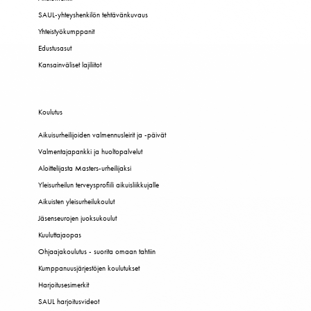
SAUL-yhteyshenkilön tehtävänkuvaus
Yhteistyökumppanit
Edustusasut
Kansainväliset lajiliitot
Koulutus
Aikuisurheilijoiden valmennusleirit ja -päivät
Valmentajapankki ja huoltopalvelut
Aloittelijasta Masters-urheilijaksi
Yleisurheilun terveysprofiili aikuisliikkujalle
Aikuisten yleisurheilukoulut
Jäsenseurojen juoksukoulut
Kuuluttajaopas
Ohjaajakoulutus - suorita omaan tahtiin
Kumppanuusjärjestöjen koulutukset
Harjoitusesimerkit
SAUL harjoitusvideot