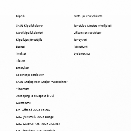
Kilpailu
Kunto- ja terveysliikunta
SAUL Kilpailukalenteri
Tervetuloa Masters-urheilijaksi!
Muut kilpailukalenterit
Liikkumisen suositukset
Kilpailujen järjestäjille
Terveystori
Lisenssi
Ikäinstituutti
Tulokset
Sydänterveys
Tilastot
Ennätykset
Säännöt ja pistelaskuri
SAUL-Maljapisteet, Maljat, Vuosivalinnat
Ylituomarit
Antidoping ja erivapaus (TUE)
Muistamme
EM-Offroad 2026 Rasnov
MM-yleisurheilu 2026 Daegu
MM-MARATHON 2026 ZAGREB
EM-yleisurheilu 2027 Jyväskylä