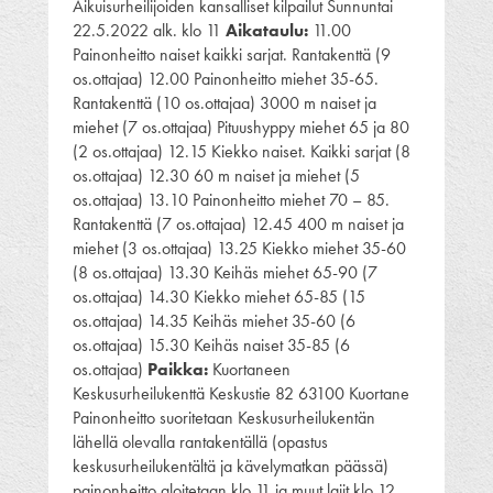
Aikuisurheilijoiden kansalliset kilpailut Sunnuntai
22.5.2022 alk. klo 11
Aikataulu:
11.00
Painonheitto naiset kaikki sarjat. Rantakenttä (9
os.ottajaa) 12.00 Painonheitto miehet 35-65.
Rantakenttä (10 os.ottajaa) 3000 m naiset ja
miehet (7 os.ottajaa) Pituushyppy miehet 65 ja 80
(2 os.ottajaa) 12.15 Kiekko naiset. Kaikki sarjat (8
os.ottajaa) 12.30 60 m naiset ja miehet (5
os.ottajaa) 13.10 Painonheitto miehet 70 – 85.
Rantakenttä (7 os.ottajaa) 12.45 400 m naiset ja
miehet (3 os.ottajaa) 13.25 Kiekko miehet 35-60
(8 os.ottajaa) 13.30 Keihäs miehet 65-90 (7
os.ottajaa) 14.30 Kiekko miehet 65-85 (15
os.ottajaa) 14.35 Keihäs miehet 35-60 (6
os.ottajaa) 15.30 Keihäs naiset 35-85 (6
os.ottajaa)
Paikka:
Kuortaneen
Keskusurheilukenttä Keskustie 82 63100 Kuortane
Painonheitto suoritetaan Keskusurheilukentän
lähellä olevalla rantakentällä (opastus
keskusurheilukentältä ja kävelymatkan päässä)
painonheitto aloitetaan klo 11 ja muut lajit klo 12