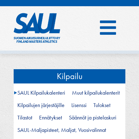
Hyppää
sisältöön
Kilpailu
SAUL Kilpailukalenteri
Muut kilpailukalenterit
Kilpailujen järjestäjille
Lisenssi
Tulokset
Tilastot
Ennätykset
Säännöt ja pistelaskuri
SAUL-Maljapisteet, Maljat, Vuosivalinnat