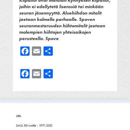
Kilpailut ovat matalan kynnyksen kilpailut,
joihin ei edellytetä lisenssiä tai minkään
seuran jäsennyyttä.
Aluehiihdon mitalit
jaetaan kolmelle parhaalle.
Spoven
seuranmestaruuden hiihtomitalit jaetaan
molempien hiihtojen
yhteisaikojen
perusteella.
Spove
Facebook
Email
Share
Facebook
Email
Share
Liitto
SAUL 50-vuotta - 1971-2021