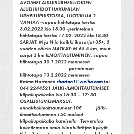
AVOIMET AIKUISURHEILIJOIDEN
ALUEHIIHDOT
HAKUNILAN
URHEILUPUISTOSSA, LUOTIKUJA 2
VANTAA
-vapaa hiihtotapa torstai
3.02.2022 klo 18.30
-perinteinen
hiihtotapa torstai 17.02. 2022 klo 18.30
SARJAT: M ja N ja kaikki ikäsarjat 35+, 5
vuoden välein
MATKAT: M-65 5 km, muut
sarjat 3 km
ILMOITTAUTUMINEN: vapaa
hiihtotapa 30.1.2022 mennessä
perinteinen
hiihtotapa 13.2.2022 mennessä
Raimo Hartonen
rharton1@welho.com
tai
044 2244521
JÄLKI-ILMOITTAUTUMISET:
kilpailupaikalla klo 16:30 – 17: 30
OSALLISTUMISMAKSUT:
ennakkoilmoittautuneet 10€
jälki-
ilmoittautuminen 15€ maksut
kilpailupaikalla käteisellä
Tervetuloa
kokeilemaan omia kilpahiihtäjän kykyjä.