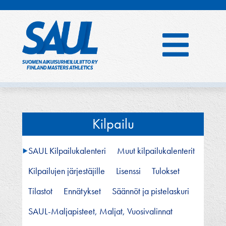
Hyppää
sisältöön
Kilpailu
SAUL Kilpailukalenteri
Muut kilpailukalenterit
Kilpailujen järjestäjille
Lisenssi
Tulokset
Tilastot
Ennätykset
Säännöt ja pistelaskuri
SAUL-Maljapisteet, Maljat, Vuosivalinnat