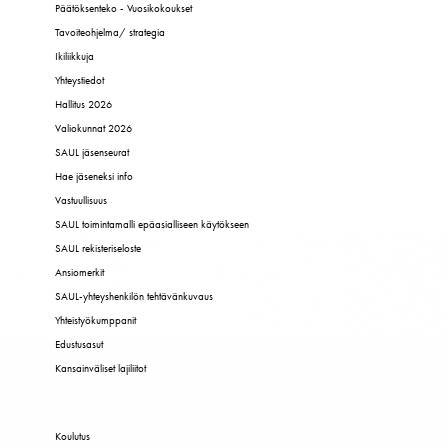
Päätöksenteko - Vuosikokoukset
Tavoiteohjelma/ strategia
Ikiliikkuja
Yhteystiedot
Hallitus 2026
Valiokunnat 2026
SAUL jäsenseurat
Hae jäseneksi info
Vastuullisuus
SAUL toimintamalli epäasialliseen käytökseen
SAUL rekisteriseloste
Ansiomerkit
SAUL-yhteyshenkilön tehtävänkuvaus
Yhteistyökumppanit
Edustusasut
Kansainväliset lajiliitot
Koulutus