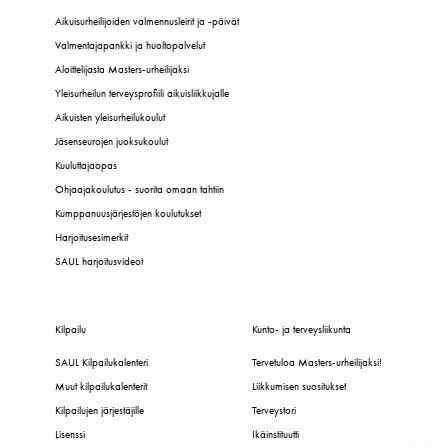
Aikuisurheilijoiden valmennusleirit ja -päivät
Valmentajapankki ja huoltopalvelut
Aloittelijasta Masters-urheilijaksi
Yleisurheilun terveysprofiili aikuisliikkujalle
Aikuisten yleisurheilukoulut
Jäsenseurojen juoksukoulut
Kuuluttajaopas
Ohjaajakoulutus - suorita omaan tahtiin
Kumppanuusjärjestöjen koulutukset
Harjoitusesimerkit
SAUL harjoitusvideot
Kilpailu
Kunto- ja terveysliikunta
SAUL Kilpailukalenteri
Tervetuloa Masters-urheilijaksi!
Muut kilpailukalenterit
Liikkumisen suositukset
Kilpailujen järjestäjille
Terveystori
Lisenssi
Ikäinstituutti