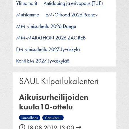
Ylituomarit
Antidoping ja erivapaus (TUE)
Muistamme
EM-Offroad 2026 Rasnov
MM-yleisurheilu 2026 Daegu
MM-MARATHON 2026 ZAGREB
EM-yleisurheilu 2027 Jyväskylä
Kohti EM 2027 Jyväskylää
SAUL Kilpailukalenteri
Aikuisurheilijoiden
kuula10-ottelu
Kansallinen
Yleisurheilu
18.08.2019 13:00