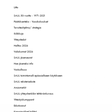
Liitto
SAUL 50-vuotta - 1971-2021
Päätöksenteko - Vuosikokoukset
Tavoiteohjelma/ strategia
Ikiliikkuja
Yhteystiedot
Hallitus 2026
Valiokunnat 2026
SAUL jäsenseurat
Hae jäseneksi info
Vastuullisuus
SAUL toimintamalli epäasialliseen käytökseen
SAUL rekisteriseloste
Ansiomerkit
SAUL-yhteyshenkilön tehtävänkuvaus
Yhteistyökumppanit
Edustusasut
Kansainväliset lajiliitot