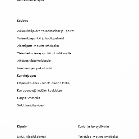
Koulutus
Aikuisurheilijoiden valmennusleirit ja -päivät
Valmentajapankki ja huoltopalvelut
Aloittelijasta Masters-urheilijaksi
Yleisurheilun terveysprofiili aikuisliikkujalle
Aikuisten yleisurheilukoulut
Jäsenseurojen juoksukoulut
Kuuluttajaopas
Ohjaajakoulutus - suorita omaan tahtiin
Kumppanuusjärjestöjen koulutukset
Harjoitusesimerkit
SAUL harjoitusvideot
Kilpailu
Kunto- ja terveysliikunta
SAUL Kilpailukalenteri
Tervetuloa Masters-urheilijaksi!