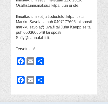
Ilmoittautumiset viimeistään 11.8.2019.
Osallistumismaksua kilpailuun ei ole.
Ilmoittautumiset ja tiedustelut kilpailusta
Markku Savolalta puh 0407177605 tai sposti
markku.savola@juva.fi tai Juha Kauppiselta
puh 0503666549 tai sposti
SaJy@saunalahti.fi.
Tervetuloa!
Facebook
Email
Share
Facebook
Email
Share