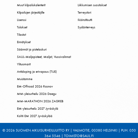
Muut kilpailukalenterit
Liikkumisen suositukset
Kilpailujen järjestäjille
Terveystori
Lisenssi
Ikäinstituutti
Tulokset
Sydänterveys
Tilastot
Ennätykset
Säännöt ja pistelaskuri
SAUL-Maljapisteet, Maljat, Vuosivalinnat
Ylituomarit
Antidoping ja erivapaus (TUE)
Muistamme
EM-Offroad 2026 Rasnov
MM-yleisurheilu 2026 Daegu
MM-MARATHON 2026 ZAGREB
EM-yleisurheilu 2027 Jyväskylä
Kohti EM 2027 Jyväskylää
© 2026 SUOMEN AIKUISURHEILULIITTO RY | VALIMOTIE, 00380 HELSINKI | PUH. 050
364 5546 | TOIMISTO@SAUL.FI