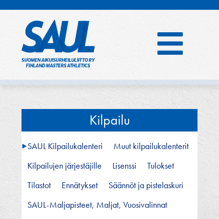
Hyppää
sisältöön
Kilpailu
SAUL Kilpailukalenteri
Muut kilpailukalenterit
Kilpailujen järjestäjille
Lisenssi
Tulokset
Tilastot
Ennätykset
Säännöt ja pistelaskuri
SAUL-Maljapisteet, Maljat, Vuosivalinnat